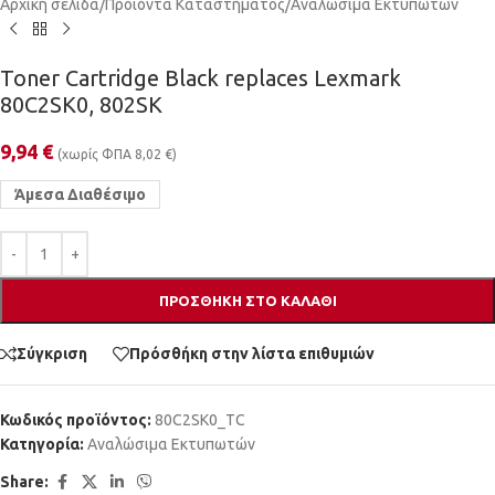
Αρχική σελίδα
/
Προϊόντα Καταστήματος
/
Αναλώσιμα Εκτυπωτών
Toner Cartridge Black replaces Lexmark
80C2SK0, 802SK
9,94
€
(χωρίς ΦΠΑ
8,02
€
)
Άμεσα Διαθέσιμο
ΠΡΟΣΘΉΚΗ ΣΤΟ ΚΑΛΆΘΙ
Σύγκριση
Πρόσθήκη στην λίστα επιθυμιών
Κωδικός προϊόντος:
80C2SK0_TC
Κατηγορία:
Αναλώσιμα Εκτυπωτών
Share: