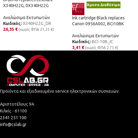
Άμεσα Διαθέσιμο
X340H22G, 0X340H22G
Νέο
Αναλώσιμα Εκτυπωτών
Ink cartridge Black replaces
Κωδικός:
X340H22G_DR
Canon 0956A002, BCI10BK
26,35
€
(χωρίς ΦΠΑ
21,25
€
)
Αναλώσιμα Εκτυπωτών
Κωδικός:
BCI-10B_IC
3,41
€
(χωρίς ΦΠΑ
2,75
€
)
Προϊόντα και εξειδικευμένο service ηλεκτρονικών συσκευών.
Αριστοτέλους 9Α
Κιλκίς - 61100
2341 251 100
info@cslab.gr