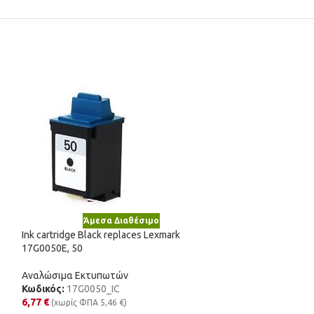
Άμεσα Διαθέσιμο
Άμε
Ink cartridge Black replaces Lexmark
Ink cartridge Col
17G0050E, 50
17G0060E, 60
Αναλώσιμα Εκτυπωτών
Αναλώσιμα Εκτυ
Κωδικός:
17G0050_IC
Κωδικός:
17G006
6,77
€
(χωρίς ΦΠΑ
5,46
€
)
17,99
€
(χωρίς Φ