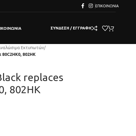
ΕΠΙΚΟΙΝΩΝΊΑ
ΣΎΝΔΕΣΗ / ΕΓΓΡΑΦΉ
ΙΚΟΙΝΩΝΊΑ
Αναλώσιμα Εκτυπωτών
/
rk 80C2HK0, 802HK
Black replaces
0, 802HK