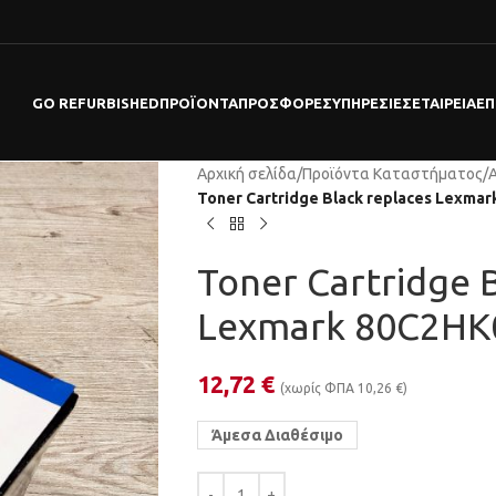
GO REFURBISHED
ΠΡΟΪΌΝΤΑ
ΠΡΟΣΦΟΡΕΣ
ΥΠΗΡΕΣΊΕΣ
ΕΤΑΙΡΕΊΑ
ΕΠ
Αρχική σελίδα
/
Προϊόντα Καταστήματος
/
Toner Cartridge Black replaces Lexma
Toner Cartridge 
Lexmark 80C2HK
12,72
€
(χωρίς ΦΠΑ
10,26
€
)
Άμεσα Διαθέσιμο