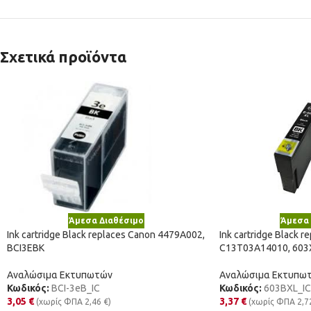
Σχετικά προϊόντα
Άμεσα Διαθέσιμο
Άμεσα 
Ink cartridge Black replaces Canon 4479A002,
Ink cartridge Black r
BCI3EBK
C13T03A14010, 603
Αναλώσιμα Εκτυπωτών
Αναλώσιμα Εκτυπω
Κωδικός:
BCI-3eB_IC
Κωδικός:
603BXL_IC
3,05
€
3,37
€
(χωρίς ΦΠΑ
2,46
€
)
(χωρίς ΦΠΑ
2,7