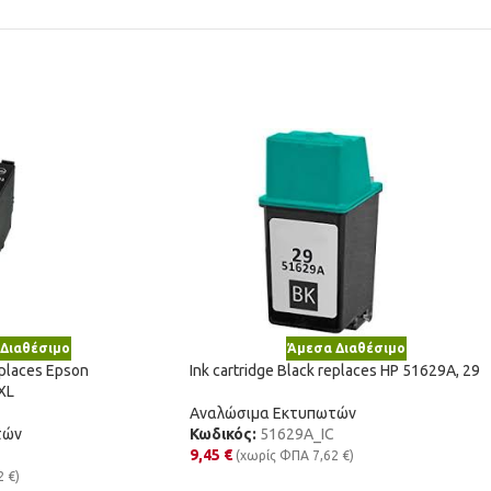
Διαθέσιμο
Άμεσα Διαθέσιμο
eplaces Epson
Ink cartridge Black replaces HP 51629A, 29
XL
Αναλώσιμα Εκτυπωτών
τών
Κωδικός:
51629A_IC
9,45
€
(χωρίς ΦΠΑ
7,62
€
)
2
€
)