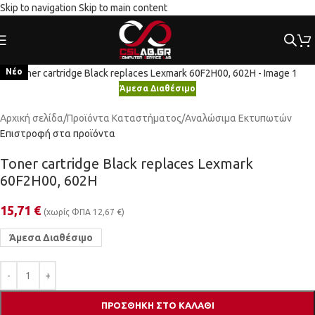
Skip to navigation
Skip to main content
Κλικ για μεγέθυνση
Νέο
Άμεσα Διαθέσιμο
Αρχική σελίδα
/
Προϊόντα Καταστήματος
/
Αναλώσιμα Εκτυπωτών
Επιστροφή στα προϊόντα
Toner cartridge Black replaces Lexmark
60F2H00, 602H
15,71
€
(χωρίς ΦΠΑ
12,67
€
)
Άμεσα Διαθέσιμο
ΠΡΟΣΘΉΚΗ ΣΤΟ ΚΑΛΆΘΙ