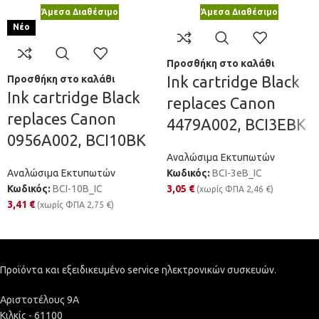
Άμεσα Διαθέσιμο
Άμεσα Διαθέσιμο
Νέο
Προσθήκη στο καλάθι
Ink cartridge Black
Προσθήκη στο καλάθι
Ink cartridge Black
replaces Canon
replaces Canon
4479A002, BCI3EBK
0956A002, BCI10BK
Αναλώσιμα Εκτυπωτών
Αναλώσιμα Εκτυπωτών
Κωδικός:
BCI-3eB_IC
Κωδικός:
BCI-10B_IC
3,05
€
(χωρίς ΦΠΑ
2,46
€
)
3,41
€
(χωρίς ΦΠΑ
2,75
€
)
Προϊόντα και εξειδικευμένο service ηλεκτρονικών συσκευών.
Αριστοτέλους 9Α
Κιλκίς - 61100