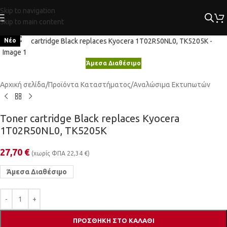
Skip to navigation
Skip to main content
Κλικ για μεγέθυνση
Νέο
Άμεσα Διαθέσιμο
Αρχική σελίδα
/
Προϊόντα Καταστήματος
/
Αναλώσιμα Εκτυπωτών
Toner cartridge Black replaces Kyocera
1T02R50NL0, TK5205K
27,70
€
(χωρίς ΦΠΑ
22,34
€
)
Άμεσα Διαθέσιμο
ΠΡΟΣΘΉΚΗ ΣΤΟ ΚΑΛΆΘΙ