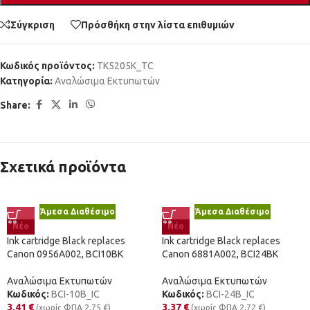
Σύγκριση
Πρόσθήκη στην λίστα επιθυμιών
Κωδικός προϊόντος:
TK5205K_TC
Κατηγορία:
Αναλώσιμα Εκτυπωτών
Share:
Σχετικά προϊόντα
Άμεσα Διαθέσιμο
Άμεσα Διαθέσιμο
Νέο
Νέο
Ink cartridge Black replaces
Ink cartridge Black replaces
Canon 0956A002, BCI10BK
Canon 6881A002, BCI24BK
Αναλώσιμα Εκτυπωτών
Αναλώσιμα Εκτυπωτών
Κωδικός:
BCI-10B_IC
Κωδικός:
BCI-24B_IC
3,41
€
3,37
€
(χωρίς ΦΠΑ
2,75
€
)
(χωρίς ΦΠΑ
2,72
€
)