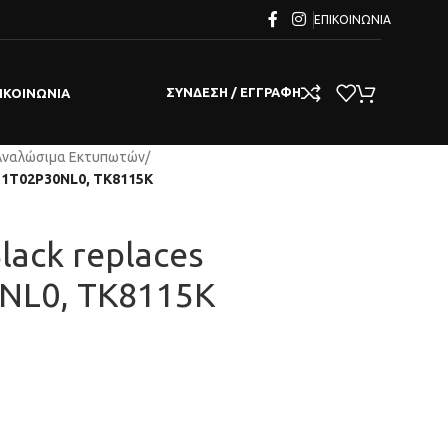
ΕΠΙΚΟΙΝΩΝΊΑ
ΣΎΝΔΕΣΗ / ΕΓΓΡΑΦΉ
ΙΚΟΙΝΩΝΊΑ
Αναλώσιμα Εκτυπωτών
/
a 1T02P30NL0, TK8115K
lack replaces
NL0, TK8115K