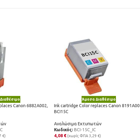
Διαθέσιμο
Άμεσα Διαθέσιμο
replaces Canon 6882A002,
Ink cartridge Color replaces Canon 8191A00
BCI15C
τών
Αναλώσιμα Εκτυπωτών
IC
Κωδικός:
BCI-15C_IC
4,08
€
7
€
)
(χωρίς ΦΠΑ
3,29
€
)