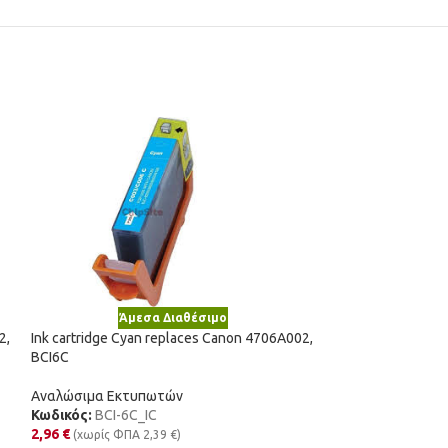
Άμεσα Διαθέσιμο
Άμε
2,
Ink cartridge Cyan replaces Canon 4706A002,
Ink cartridge Cya
BCI6C
C13T03A24010, 
Αναλώσιμα Εκτυπωτών
Αναλώσιμα Εκτυ
Κωδικός:
BCI-6C_IC
Κωδικός:
603CXL
2,96
€
3,37
€
(χωρίς ΦΠΑ
2,39
€
)
(χωρίς ΦΠΑ