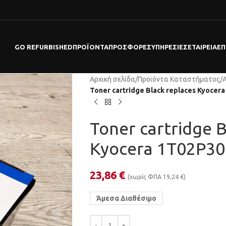
GO REFURBISHED
ΠΡΟΪΌΝΤΑ
ΠΡΟΣΦΟΡΕΣ
ΥΠΗΡΕΣΊΕΣ
ΕΤΑΙΡΕΊΑ
ΕΠ
Αρχική σελίδα
/
Προϊόντα Καταστήματος
/
Toner cartridge Black replaces Kyocer
Toner cartridge B
Kyocera 1T02P30
23,86
€
(χωρίς ΦΠΑ
19,24
€
)
Άμεσα Διαθέσιμο