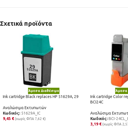
Σχετικά προϊόντα
Άμεσα Διαθέσιμο
Άμεσα 
Ink cartridge Black replaces HP 51629A, 29
Ink cartridge Color 
BCI24C
Αναλώσιμα Εκτυπωτών
Κωδικός:
51629A_IC
Αναλώσιμα Εκτυπω
9,45
€
Κωδικός:
BCI-24CL_
(χωρίς ΦΠΑ
7,62
€
)
3,19
€
(χωρίς ΦΠΑ
2,5