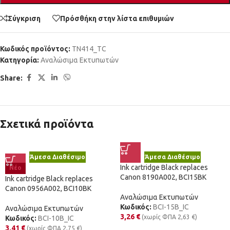
Σύγκριση
Πρόσθήκη στην λίστα επιθυμιών
Κωδικός προϊόντος:
TN414_TC
Κατηγορία:
Αναλώσιμα Εκτυπωτών
Share:
Σχετικά προϊόντα
Άμεσα Διαθέσιμο
Άμεσα Διαθέσιμο
Ink cartridge Black replaces
Νέο
Canon 8190A002, BCI15BK
Ink cartridge Black replaces
Canon 0956A002, BCI10BK
Αναλώσιμα Εκτυπωτών
Κωδικός:
BCI-15B_IC
Αναλώσιμα Εκτυπωτών
3,26
€
(χωρίς ΦΠΑ
2,63
€
)
Κωδικός:
BCI-10B_IC
3,41
€
(χωρίς ΦΠΑ
2,75
€
)