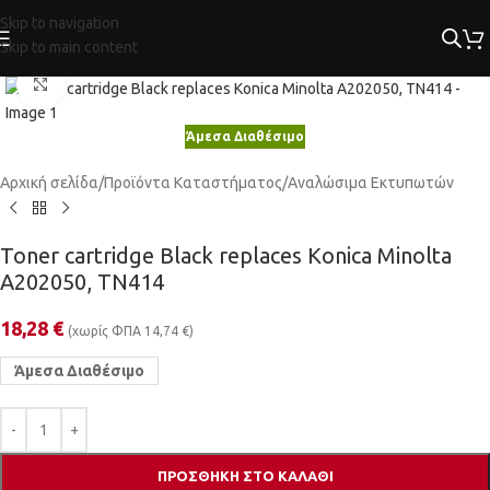
Skip to navigation
Skip to main content
Κλικ για μεγέθυνση
Άμεσα Διαθέσιμο
Αρχική σελίδα
/
Προϊόντα Καταστήματος
/
Αναλώσιμα Εκτυπωτών
Toner cartridge Black replaces Konica Minolta
A202050, TN414
18,28
€
(χωρίς ΦΠΑ
14,74
€
)
Άμεσα Διαθέσιμο
ΠΡΟΣΘΉΚΗ ΣΤΟ ΚΑΛΆΘΙ