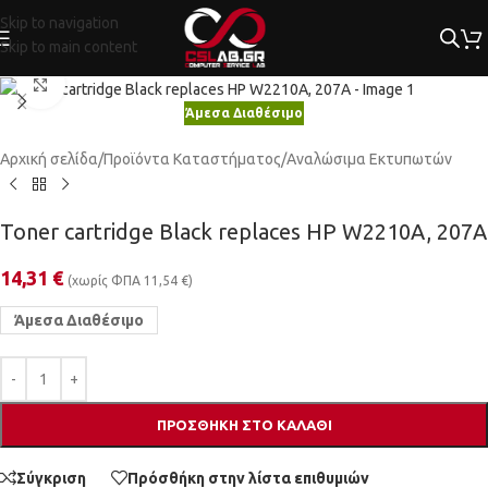
Skip to navigation
Skip to main content
Κλικ για μεγέθυνση
Άμεσα Διαθέσιμο
Αρχική σελίδα
/
Προϊόντα Καταστήματος
/
Αναλώσιμα Εκτυπωτών
Toner cartridge Black replaces HP W2210A, 207A
14,31
€
(χωρίς ΦΠΑ
11,54
€
)
Άμεσα Διαθέσιμο
ΠΡΟΣΘΉΚΗ ΣΤΟ ΚΑΛΆΘΙ
Σύγκριση
Πρόσθήκη στην λίστα επιθυμιών