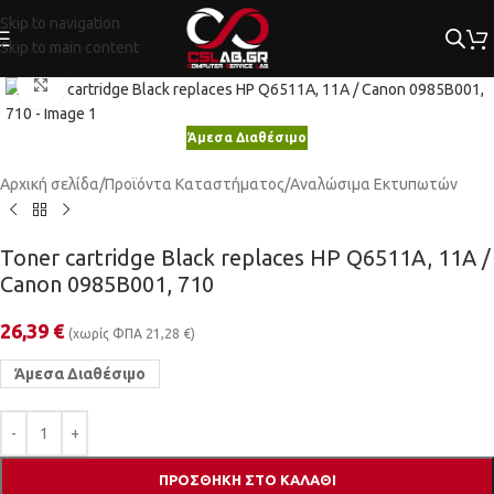
Skip to navigation
Skip to main content
Κλικ για μεγέθυνση
Άμεσα Διαθέσιμο
Αρχική σελίδα
/
Προϊόντα Καταστήματος
/
Αναλώσιμα Εκτυπωτών
Toner cartridge Black replaces HP Q6511A, 11A /
Canon 0985B001, 710
26,39
€
(χωρίς ΦΠΑ
21,28
€
)
Άμεσα Διαθέσιμο
ΠΡΟΣΘΉΚΗ ΣΤΟ ΚΑΛΆΘΙ