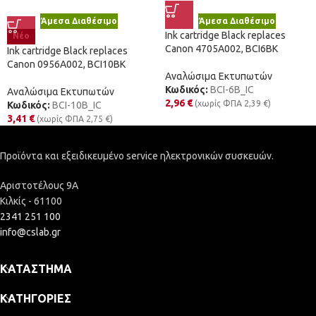
Άμεσα Διαθέσιμο
Άμεσα Διαθέσιμο
Ink cartridge Black replaces
Νέο
Canon 4705A002, BCI6BK
Ink cartridge Black replaces
Canon 0956A002, BCI10BK
Αναλώσιμα Εκτυπωτών
Κωδικός:
BCI-6B_IC
Αναλώσιμα Εκτυπωτών
2,96
€
(χωρίς ΦΠΑ
2,39
€
)
Κωδικός:
BCI-10B_IC
3,41
€
(χωρίς ΦΠΑ
2,75
€
)
Προϊόντα και εξειδικευμένο service ηλεκτρονικών συσκευών.
Αριστοτέλους 9Α
Κιλκίς - 61100
2341 251 100
info@cslab.gr
ΚΑΤΆΣΤΗΜΑ
ΚΑΤΗΓΟΡΊΕΣ