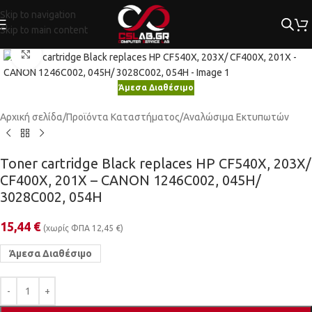
Skip to navigation
Skip to main content
Κλικ για μεγέθυνση
Άμεσα Διαθέσιμο
Αρχική σελίδα
/
Προϊόντα Καταστήματος
/
Αναλώσιμα Εκτυπωτών
Toner cartridge Black replaces HP CF540X, 203X/
CF400X, 201X – CANON 1246C002, 045H/
3028C002, 054H
15,44
€
(χωρίς ΦΠΑ
12,45
€
)
Άμεσα Διαθέσιμο