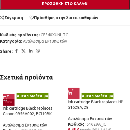
ΠΡΟΣΘΉΚΗ ΣΤΟ ΚΑΛΆΘΙ
Σύγκριση
Πρόσθήκη στην λίστα επιθυμιών
Κωδικός προϊόντος:
CF540XUNI_TC
Κατηγορία:
Αναλώσιμα Εκτυπωτών
Share:
Σχετικά προϊόντα
Άμεσα Διαθέσιμο
Άμεσα Διαθέσιμο
Ink cartridge Black replaces HP
Νέο
51629A, 29
Ink cartridge Black replaces
Canon 0956A002, BCI10BK
Αναλώσιμα Εκτυπωτών
Κωδικός:
51629A_IC
Αναλώσιμα Εκτυπωτών
9,45
€
(χωρίς ΦΠΑ
7,62
€
)