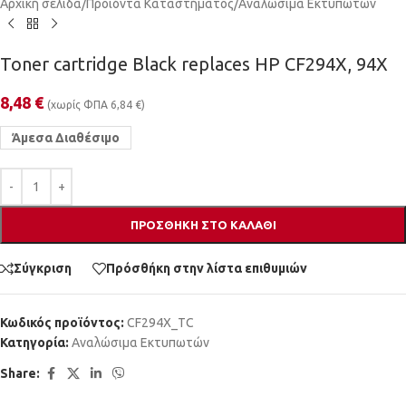
Αρχική σελίδα
/
Προϊόντα Καταστήματος
/
Αναλώσιμα Εκτυπωτών
Toner cartridge Black replaces HP CF294X, 94X
8,48
€
(χωρίς ΦΠΑ
6,84
€
)
Άμεσα Διαθέσιμο
ΠΡΟΣΘΉΚΗ ΣΤΟ ΚΑΛΆΘΙ
Σύγκριση
Πρόσθήκη στην λίστα επιθυμιών
Κωδικός προϊόντος:
CF294X_TC
Κατηγορία:
Αναλώσιμα Εκτυπωτών
Share: