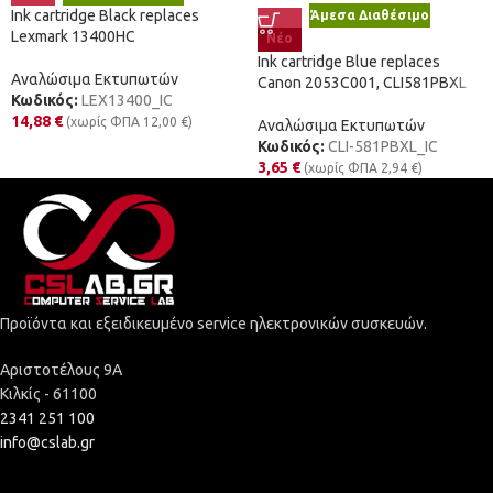
Ink cartridge Black replaces
Άμεσα Διαθέσιμο
Lexmark 13400HC
Νέο
Ink cartridge Blue replaces
Αναλώσιμα Εκτυπωτών
Canon 2053C001, CLI581PBXL
Κωδικός:
LEX13400_IC
14,88
€
(χωρίς ΦΠΑ
12,00
€
)
Αναλώσιμα Εκτυπωτών
Κωδικός:
CLI-581PBXL_IC
3,65
€
(χωρίς ΦΠΑ
2,94
€
)
Προϊόντα και εξειδικευμένο service ηλεκτρονικών συσκευών.
Αριστοτέλους 9Α
Κιλκίς - 61100
2341 251 100
info@cslab.gr