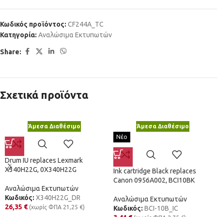
Κωδικός προϊόντος:
CF244A_TC
Κατηγορία:
Αναλώσιμα Εκτυπωτών
Share:
Σχετικά προϊόντα
Άμεσα Διαθέσιμο
Άμεσα Διαθέσιμο
Νέο
Drum IU replaces Lexmark
X340H22G, 0X340H22G
Ink cartridge Black replaces
Canon 0956A002, BCI10BK
Αναλώσιμα Εκτυπωτών
Κωδικός:
X340H22G_DR
Αναλώσιμα Εκτυπωτών
26,35
€
(χωρίς ΦΠΑ
21,25
€
)
Κωδικός:
BCI-10B_IC