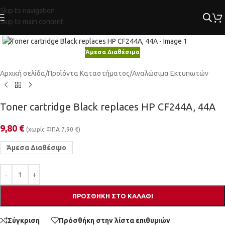
Skip to navigation
Skip to main content
Κλικ για μεγέθυνση
Άμεσα Διαθέσιμο
Αρχική σελίδα
/
Προϊόντα Καταστήματος
/
Αναλώσιμα Εκτυπωτών
Toner cartridge Black replaces HP CF244A, 44A
9,80
€
(χωρίς ΦΠΑ
7,90
€
)
Άμεσα Διαθέσιμο
ΠΡΟΣΘΉΚΗ ΣΤΟ ΚΑΛΆΘΙ
Σύγκριση
Πρόσθήκη στην λίστα επιθυμιών