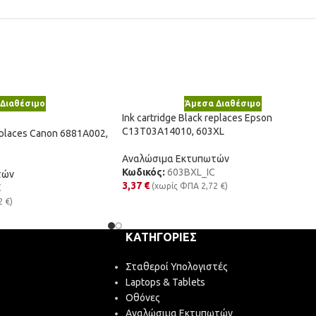
Διαθέσιμο
Άμεσα Διαθέσιμο
Ink cartridge Black replaces Epson
C13T03A14010, 603XL
replaces Canon 6881A002,
Αναλώσιμα Εκτυπωτών
Κωδικός:
603BXL_IC
τών
3,37
€
(χωρίς ΦΠΑ
2,72
€
)
C
2
€
)
ΚΑΤΗΓΟΡΊΕΣ
Σταθεροί Υπολογιστές
Laptops & Tablets
Οθόνες
Αναλώσιμα Εκτυπωτών