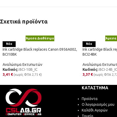
Σχετικά προϊόντα
Άμεσα Διαθέσιμο
Άμεσα 
Νέο
Νέο
Ink cartridge Black replaces Canon 0956A002,
Ink cartridge Black 
BCI10BK
BCI24BK
Αναλώσιμα Εκτυπωτών
Αναλώσιμα Εκτυπω
Κωδικός:
BCI-10B_IC
Κωδικός:
BCI-24B_I
3,41
€
3,37
€
(χωρίς ΦΠΑ
2,75
€
)
(χωρίς ΦΠΑ
2,7
ΚΑΤΆΣΤΗΜΑ
Προϊόντα
Ο λογαριασμός μου
Καλάθι Αγορών
Ταμείο