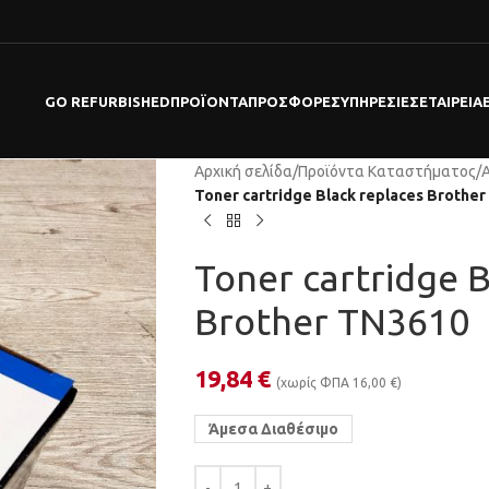
GO REFURBISHED
ΠΡΟΪΌΝΤΑ
ΠΡΟΣΦΟΡΕΣ
ΥΠΗΡΕΣΊΕΣ
ΕΤΑΙΡΕΊΑ
Αρχική σελίδα
/
Προϊόντα Καταστήματος
/
Toner cartridge Black replaces Brothe
Toner cartridge B
Brother TN3610
19,84
€
(χωρίς ΦΠΑ
16,00
€
)
Άμεσα Διαθέσιμο