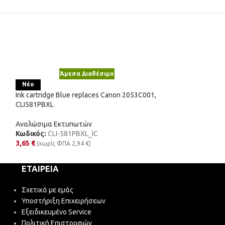
Άμεσα Διαθέσιμο
Άμε
Ink cartridge Col
Νέο
BCI24C
Ink cartridge Blue replaces Canon 2053C001,
CLI581PBXL
Αναλώσιμα Εκτυ
Κωδικός:
BCI-24
Αναλώσιμα Εκτυπωτών
3,19
€
(χωρίς ΦΠΑ
Κωδικός:
CLI-581PBXL_IC
3,65
€
(χωρίς ΦΠΑ
2,94
€
)
ΕΤΑΙΡΕΊΑ
Σχετικά με εμάς
Υποστήριξη Επιχειρήσεων
Εξειδικευμένο Service
Πολιτική Επιστροφών