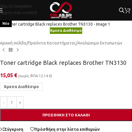
Skip to navigation
Skip to main content
Κλικ για μεγέθυνση
Νέο
Άμεσα Διαθέσιμο
Αρχική σελίδα
/
Προϊόντα Καταστήματος
/
Αναλώσιμα Εκτυπωτών
Toner cartridge Black replaces Brother TN3130
15,05
€
(χωρίς ΦΠΑ
12,14
€
)
Άμεσα Διαθέσιμο
ΠΡΟΣΘΉΚΗ ΣΤΟ ΚΑΛΆΘΙ
Σύγκριση
Πρόσθήκη στην λίστα επιθυμιών