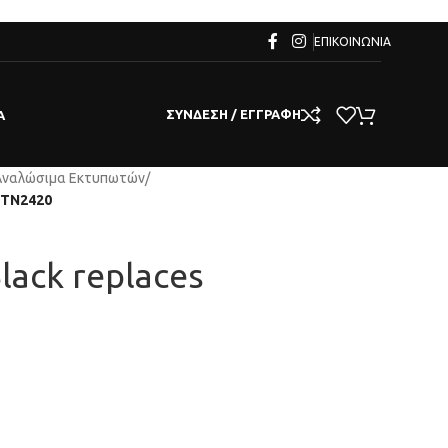
ΕΠΙΚΟΙΝΩΝΊΑ
ΣΎΝΔΕΣΗ / ΕΓΓΡΑΦΉ
Α
Αναλώσιμα Εκτυπωτών
/
r TN2420
lack replaces