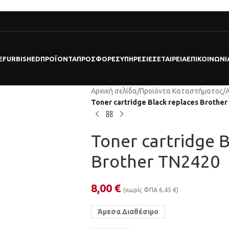
EFURBISHED
ΠΡΟΪΌΝΤΑ
ΠΡΟΣΦΟΡΕΣ
ΥΠΗΡΕΣΊΕΣ
ΕΤΑΙΡΕΊΑ
ΕΠΙΚΟΙΝΩΝΊ
Αρχική σελίδα
/
Προϊόντα Καταστήματος
/
Toner cartridge Black replaces Brothe
Toner cartridge B
Brother TN2420
8,00
€
(χωρίς ΦΠΑ
6,45
€
)
Άμεσα Διαθέσιμο