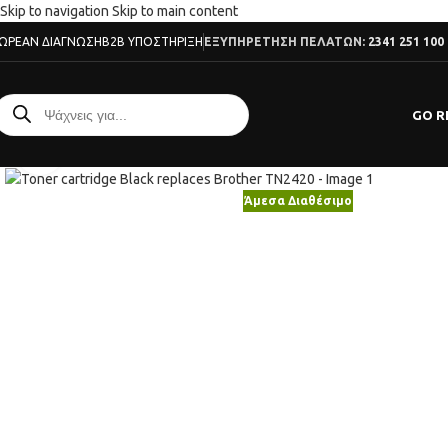
Skip to navigation
Skip to main content
ΩΡΕΆΝ ΔΙΆΓΝΩΣΗ
B2B ΥΠΟΣΤΉΡΙΞΗ
ΕΞΥΠΗΡΕΤΗΣΗ ΠΕΛΑΤΩΝ:
2341 251 100
GO R
Κλικ για μεγέθυνση
Άμεσα Διαθέσιμο