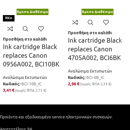
Άμεσα Διαθέσιμο
Άμεσα Διαθέσιμο
Νέο
Προσθήκη στο καλάθι
Ink cartridge Black
Προσθήκη στο καλάθι
Ink cartridge Black
replaces Canon
replaces Canon
4705A002, BCI6BK
0956A002, BCI10BK
Αναλώσιμα Εκτυπωτών
Αναλώσιμα Εκτυπωτών
Κωδικός:
BCI-6B_IC
Κωδικός:
BCI-10B_IC
2,96
€
(χωρίς ΦΠΑ
2,39
€
)
3,41
€
(χωρίς ΦΠΑ
2,75
€
)
Προϊόντα και εξειδικευμένο service ηλεκτρονικών συσκευών.
Αριστοτέλους 9Α