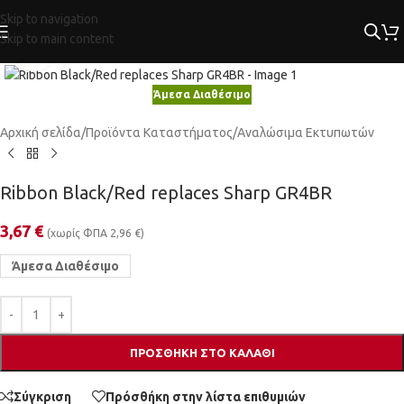
Skip to navigation
Skip to main content
Κλικ για μεγέθυνση
Άμεσα Διαθέσιμο
Αρχική σελίδα
/
Προϊόντα Καταστήματος
/
Αναλώσιμα Εκτυπωτών
Ribbon Black/Red replaces Sharp GR4BR
3,67
€
(χωρίς ΦΠΑ
2,96
€
)
Άμεσα Διαθέσιμο
ΠΡΟΣΘΉΚΗ ΣΤΟ ΚΑΛΆΘΙ
Σύγκριση
Πρόσθήκη στην λίστα επιθυμιών