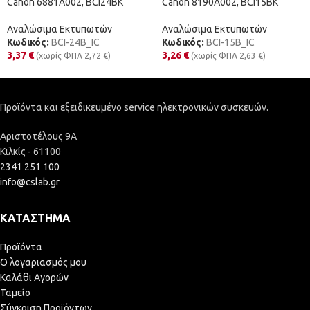
Canon 6881A002, BCI24BK
Canon 8190A002, BCI15BK
Αναλώσιμα Εκτυπωτών
Αναλώσιμα Εκτυπωτών
Κωδικός:
BCI-24B_IC
Κωδικός:
BCI-15B_IC
3,37
€
3,26
€
(χωρίς ΦΠΑ
2,72
€
)
(χωρίς ΦΠΑ
2,63
€
)
Προϊόντα και εξειδικευμένο service ηλεκτρονικών συσκευών.
Αριστοτέλους 9Α
Κιλκίς - 61100
2341 251 100
info@cslab.gr
ΚΑΤΆΣΤΗΜΑ
Προϊόντα
Ο λογαριασμός μου
Καλάθι Αγορών
Ταμείο
Σύγκριση Προϊόντων