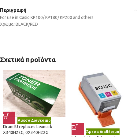
Περιγραφή
For use in Casio KP100/ KP180/ KP200 and others
Χρώμα: BLACK/RED
Σχετικά προϊόντα
Άμεσα Διαθέσιμο
Drum IU replaces Lexmark
Άμεσα Διαθέσιμο
X340H22G, 0X340H22G