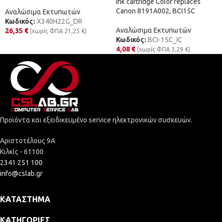
Ink cartridge Color replaces
Canon 8191A002, BCI15C
Αναλώσιμα Εκτυπωτών
Κωδικός:
X340H22G_DR
Αναλώσιμα Εκτυπωτών
26,35
€
(χωρίς ΦΠΑ
21,25
€
)
Κωδικός:
BCI-15C_IC
4,08
€
(χωρίς ΦΠΑ
3,29
€
)
Προϊόντα και εξειδικευμένο service ηλεκτρονικών συσκευών.
Αριστοτέλους 9Α
Κιλκίς - 61100
2341 251 100
info@cslab.gr
ΚΑΤΆΣΤΗΜΑ
ΚΑΤΗΓΟΡΊΕΣ