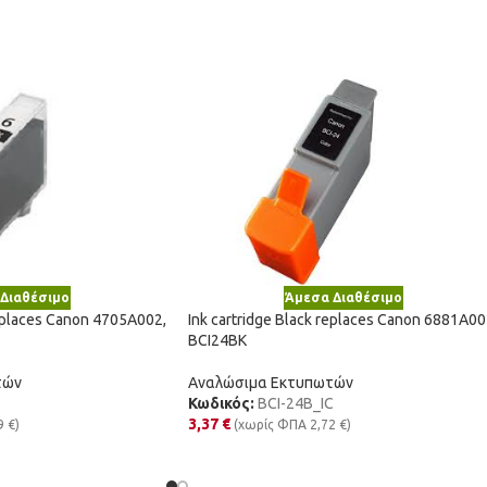
Διαθέσιμο
Άμεσα Διαθέσιμο
replaces Canon 4705A002,
Ink cartridge Black replaces Canon 6881A00
BCI24BK
τών
Αναλώσιμα Εκτυπωτών
Κωδικός:
BCI-24B_IC
3,37
€
9
€
)
(χωρίς ΦΠΑ
2,72
€
)