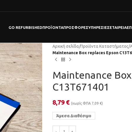
GO REFURBISHED
ΠΡΟΪΌΝΤΑ
ΠΡΟΣΦΟΡΕΣ
ΥΠΗΡΕΣΊΕΣ
ΕΤΑΙΡΕΊΑ
ΕΠ
Αρχική σελίδα
/
Προϊόντα Καταστήματος
/
Maintenance Box replaces Epson C13T
Maintenance Box
C13T671401
8,79
€
(χωρίς ΦΠΑ
7,09
€
)
Άμεσα Διαθέσιμο