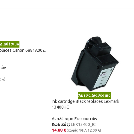
Διαθέσιμο
replaces Canon 6881A002,
τών
C
2
€
)
Άμεσα Διαθέσιμο
Ink cartridge Black replaces Lexmark
13400HC
Αναλώσιμα Εκτυπωτών
Κωδικός:
LEX13400_IC
14,88
€
(χωρίς ΦΠΑ
12,00
€
)