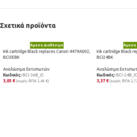
Σχετικά προϊόντα
Άμεσα Διαθέσιμο
Άμεσα 
Ink cartridge Black replaces Canon 4479A002,
Ink cartridge Black 
BCI3EBK
BCI24BK
Αναλώσιμα Εκτυπωτών
Αναλώσιμα Εκτυπω
Κωδικός:
BCI-3eB_IC
Κωδικός:
BCI-24B_I
3,05
€
3,37
€
(χωρίς ΦΠΑ
2,46
€
)
(χωρίς ΦΠΑ
2,7