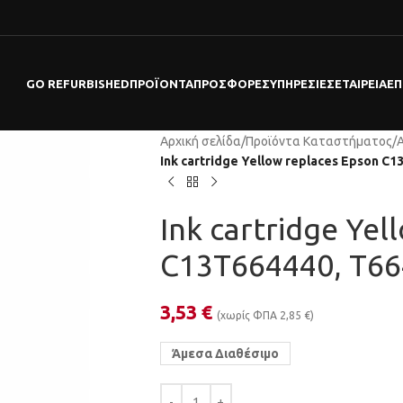
GO REFURBISHED
ΠΡΟΪΌΝΤΑ
ΠΡΟΣΦΟΡΕΣ
ΥΠΗΡΕΣΊΕΣ
ΕΤΑΙΡΕΊΑ
ΕΠ
Αρχική σελίδα
/
Προϊόντα Καταστήματος
/
Ink cartridge Yellow replaces Epson C
Ink cartridge Yel
C13T664440, T66
3,53
€
(χωρίς ΦΠΑ
2,85
€
)
Άμεσα Διαθέσιμο