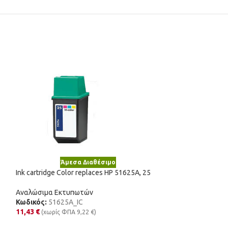
Άμε
Ink cartridge Col
17G0060E, 60
Αναλώσιμα Εκτυ
Κωδικός:
17G006
17,99
€
(χωρίς Φ
Άμεσα Διαθέσιμο
Ink cartridge Color replaces HP 51625A, 25
Αναλώσιμα Εκτυπωτών
Κωδικός:
51625A_IC
11,43
€
(χωρίς ΦΠΑ
9,22
€
)