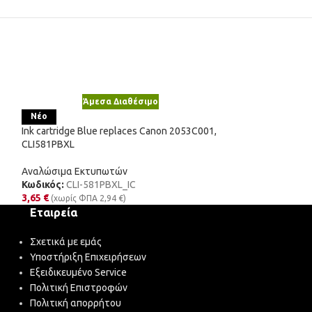
Άμεσα Διαθέσιμο
Άμε
Ink cartridge Col
Νέο
17G0060E, 60
Ink cartridge Blue replaces Canon 2053C001,
CLI581PBXL
Αναλώσιμα Εκτυ
Κωδικός:
17G006
Αναλώσιμα Εκτυπωτών
17,99
€
(χωρίς Φ
Κωδικός:
CLI-581PBXL_IC
3,65
€
(χωρίς ΦΠΑ
2,94
€
)
Εταιρεία
Σχετικά με εμάς
Υποστήριξη Επιχειρήσεων
Εξειδικευμένο Service
Πολιτική Επιστροφών
Πολιτική απορρήτου