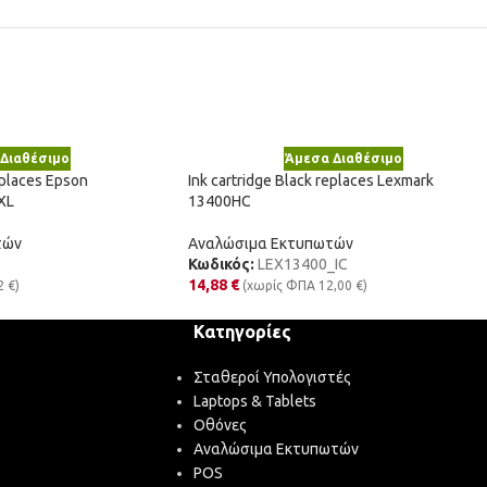
Διαθέσιμο
Άμεσα Διαθέσιμο
eplaces Epson
Ink cartridge Black replaces Lexmark
XL
13400HC
τών
Αναλώσιμα Εκτυπωτών
Κωδικός:
LEX13400_IC
14,88
€
2
€
)
(χωρίς ΦΠΑ
12,00
€
)
Κατηγορίες
Σταθεροί Υπολογιστές
Laptops & Tablets
Οθόνες
Αναλώσιμα Εκτυπωτών
POS