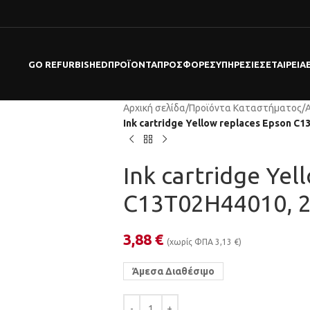
GO REFURBISHED
ΠΡΟΪΌΝΤΑ
ΠΡΟΣΦΟΡΕΣ
ΥΠΗΡΕΣΊΕΣ
ΕΤΑΙΡΕΊΑ
Αρχική σελίδα
/
Προϊόντα Καταστήματος
/
Ink cartridge Yellow replaces Epson C
Ink cartridge Yel
C13T02H44010, 
3,88
€
(χωρίς ΦΠΑ
3,13
€
)
Άμεσα Διαθέσιμο