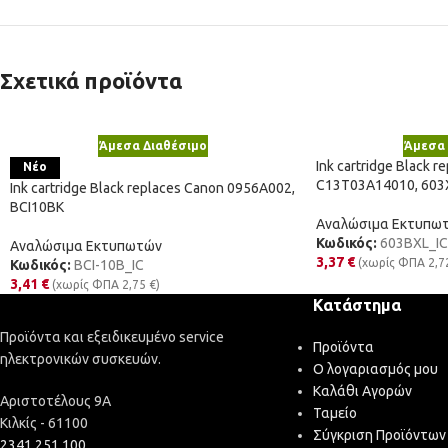
Σχετικά προϊόντα
Άμεσα Διαθέσιμο
Άμεσα 
Ink cartridge Black r
Νέο
C13T03A14010, 603
Ink cartridge Black replaces Canon 0956A002,
BCI10BK
Αναλώσιμα Εκτυπω
Κωδικός:
603BXL_IC
Αναλώσιμα Εκτυπωτών
3,37
€
(χωρίς ΦΠΑ
2,7
Κωδικός:
BCI-10B_IC
3,41
€
(χωρίς ΦΠΑ
2,75
€
)
Κατάστημα
Προϊόντα και εξειδικευμένο service
Προϊόντα
ηλεκτρονικών συσκευών.
Ο λογαριασμός μου
Καλάθι Αγορών
Αριστοτέλους 9Α
Ταμείο
Κιλκίς - 61100
Σύγκριση Προϊόντων
2341 251 100