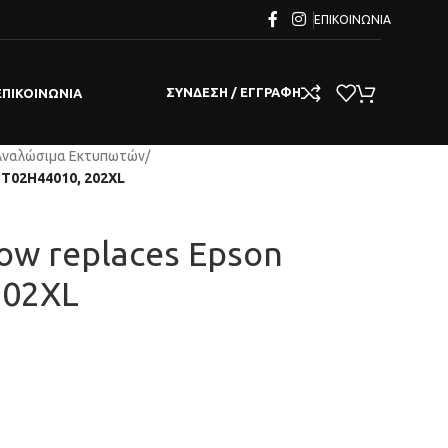
ΕΠΙΚΟΙΝΩΝΊΑ
ΣΎΝΔΕΣΗ / ΕΓΓΡΑΦΉ
ΕΠΙΚΟΙΝΩΝΊΑ
Αναλώσιμα Εκτυπωτών
/
13T02H44010, 202XL
low replaces Epson
202XL