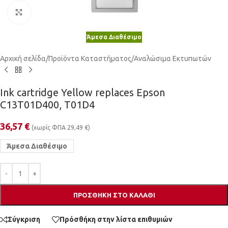
Κλικ για μεγέθυνση
Άμεσα Διαθέσιμο
Αρχική σελίδα
/
Προϊόντα Καταστήματος
/
Αναλώσιμα Εκτυπωτών
Ink cartridge Yellow replaces Epson
C13T01D400, T01D4
36,57
€
(χωρίς ΦΠΑ
29,49
€
)
Άμεσα Διαθέσιμο
ΠΡΟΣΘΉΚΗ ΣΤΟ ΚΑΛΆΘΙ
Σύγκριση
Πρόσθήκη στην λίστα επιθυμιών