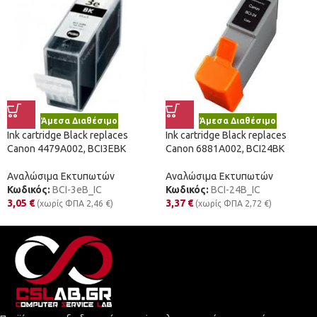
Άμεσα Διαθέσιμο
Άμεσα Διαθέσιμο
Ink cartridge Black replaces
Ink cartridge Black replaces
Canon 4479A002, BCI3EBK
Canon 6881A002, BCI24BK
Αναλώσιμα Εκτυπωτών
Αναλώσιμα Εκτυπωτών
Κωδικός:
BCI-3eB_IC
Κωδικός:
BCI-24B_IC
3,05
€
3,37
€
(χωρίς ΦΠΑ
2,46
€
)
(χωρίς ΦΠΑ
2,72
€
)