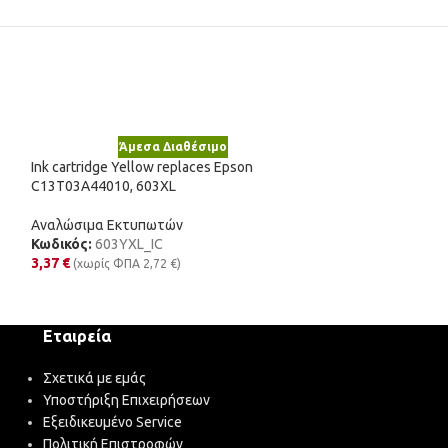
Άμεσα Διαθέσιμο
Άμε
Ink cartridge Yellow replaces Epson
Toner cartridge B
C13T03A44010, 603XL
1T02G60DE0, TK
Αναλώσιμα Εκτυπωτών
Αναλώσιμα Εκτυ
Κωδικός:
603YXL_IC
Κωδικός:
TK120
3,37
€
6,62
€
(χωρίς ΦΠΑ
2,72
€
)
(χωρίς ΦΠΑ
Εταιρεία
Σχετικά με εμάς
Υποστήριξη Επιχειρήσεων
Εξειδικευμένο Service
Πολιτική Επιστροφών