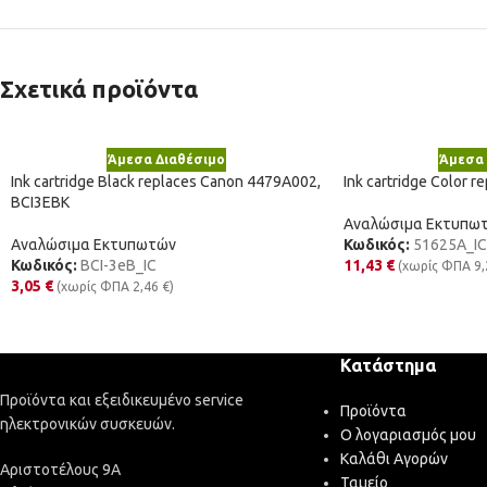
Σχετικά προϊόντα
Άμεσα Διαθέσιμο
Άμεσα 
Ink cartridge Black replaces Canon 4479A002,
Ink cartridge Color r
BCI3EBK
Αναλώσιμα Εκτυπω
Αναλώσιμα Εκτυπωτών
Κωδικός:
51625A_IC
Κωδικός:
BCI-3eB_IC
11,43
€
(χωρίς ΦΠΑ
9
3,05
€
(χωρίς ΦΠΑ
2,46
€
)
Κατάστημα
Προϊόντα και εξειδικευμένο service
Προϊόντα
ηλεκτρονικών συσκευών.
Ο λογαριασμός μου
Καλάθι Αγορών
Αριστοτέλους 9Α
Ταμείο