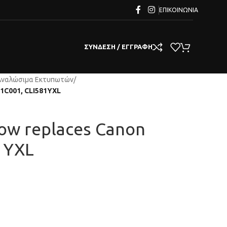
ΕΠΙΚΟΙΝΩΝΊΑ
ΣΎΝΔΕΣΗ / ΕΓΓΡΑΦΉ
Αναλώσιμα Εκτυπωτών
/
51C001, CLI581YXL
llow replaces Canon
1YXL