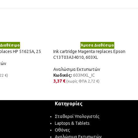
Διαθέσιμο
Άμεσα Διαθέσιμο
eplaces HP 51625A, 25
Ink cartridge Magenta replaces Epson
C13T03A34010, 603XL
τών
Αναλώσιμα Εκτυπωτών
Κωδικός:
603MXL_IC
,22
€
)
3,37
€
(χωρίς ΦΠΑ
2,72
€
)
Κατηγορίες
Σταθεροί Υπολογιστές
Laptops & Tablets
Οθόνες
Αναλώσιμα Εκτυπωτών