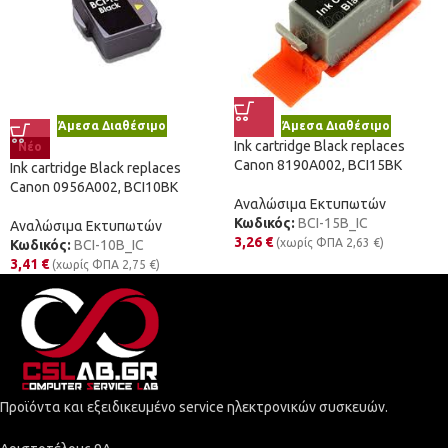
Άμεσα Διαθέσιμο
Άμεσα Διαθέσιμο
Ink cartridge Black replaces
Νέο
Canon 8190A002, BCI15BK
Ink cartridge Black replaces
Canon 0956A002, BCI10BK
Αναλώσιμα Εκτυπωτών
Κωδικός:
BCI-15B_IC
Αναλώσιμα Εκτυπωτών
3,26
€
(χωρίς ΦΠΑ
2,63
€
)
Κωδικός:
BCI-10B_IC
3,41
€
(χωρίς ΦΠΑ
2,75
€
)
Προϊόντα και εξειδικευμένο service ηλεκτρονικών συσκευών.