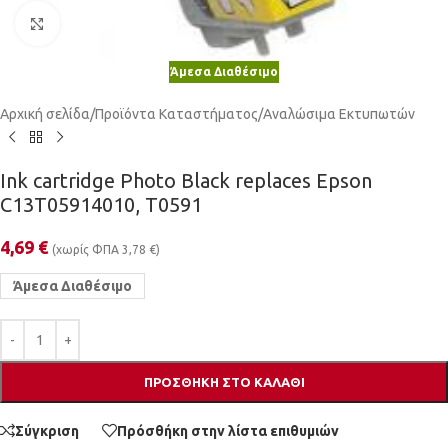
Κλικ για μεγέθυνση
Άμεσα Διαθέσιμο
Αρχική σελίδα
/
Προϊόντα Καταστήματος
/
Αναλώσιμα Εκτυπωτών
Ink cartridge Photo Black replaces Epson
C13T05914010, T0591
4,69
€
(χωρίς ΦΠΑ
3,78
€
)
Άμεσα Διαθέσιμο
ΠΡΟΣΘΉΚΗ ΣΤΟ ΚΑΛΆΘΙ
Σύγκριση
Πρόσθήκη στην λίστα επιθυμιών