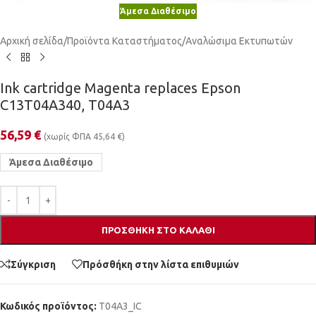
Άμεσα Διαθέσιμο
Αρχική σελίδα
/
Προϊόντα Καταστήματος
/
Αναλώσιμα Εκτυπωτών
Ink cartridge Magenta replaces Epson
C13T04A340, T04A3
56,59
€
(χωρίς ΦΠΑ
45,64
€
)
Άμεσα Διαθέσιμο
ΠΡΟΣΘΉΚΗ ΣΤΟ ΚΑΛΆΘΙ
Σύγκριση
Πρόσθήκη στην λίστα επιθυμιών
Κωδικός προϊόντος:
T04A3_IC