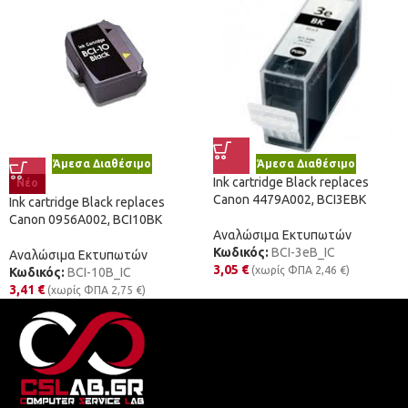
Άμεσα Διαθέσιμο
Άμεσα Διαθέσιμο
Ink cartridge Black replaces
Νέο
Canon 4479A002, BCI3EBK
Ink cartridge Black replaces
Canon 0956A002, BCI10BK
Αναλώσιμα Εκτυπωτών
Κωδικός:
BCI-3eB_IC
Αναλώσιμα Εκτυπωτών
3,05
€
(χωρίς ΦΠΑ
2,46
€
)
Κωδικός:
BCI-10B_IC
3,41
€
(χωρίς ΦΠΑ
2,75
€
)