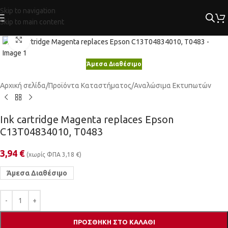
Skip to navigation
Skip to main content
Κλικ για μεγέθυνση
Άμεσα Διαθέσιμο
Αρχική σελίδα
/
Προϊόντα Καταστήματος
/
Αναλώσιμα Εκτυπωτών
Ink cartridge Magenta replaces Epson
C13T04834010, T0483
3,94
€
(χωρίς ΦΠΑ
3,18
€
)
Άμεσα Διαθέσιμο
ΠΡΟΣΘΉΚΗ ΣΤΟ ΚΑΛΆΘΙ