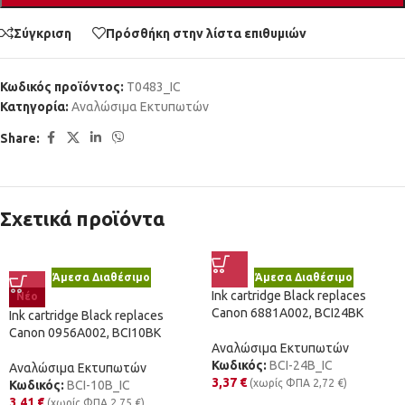
Σύγκριση
Πρόσθήκη στην λίστα επιθυμιών
Κωδικός προϊόντος:
T0483_IC
Κατηγορία:
Αναλώσιμα Εκτυπωτών
Share:
Σχετικά προϊόντα
Άμεσα Διαθέσιμο
Άμεσα Διαθέσιμο
Ink cartridge Black replaces
Νέο
Canon 6881A002, BCI24BK
Ink cartridge Black replaces
Canon 0956A002, BCI10BK
Αναλώσιμα Εκτυπωτών
Κωδικός:
BCI-24B_IC
Αναλώσιμα Εκτυπωτών
3,37
€
(χωρίς ΦΠΑ
2,72
€
)
Κωδικός:
BCI-10B_IC
3,41
€
(χωρίς ΦΠΑ
2,75
€
)