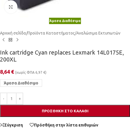
Κλικ για μεγέθυνση
Άμεσα Διαθέσιμο
Αρχική σελίδα
/
Προϊόντα Καταστήματος
/
Αναλώσιμα Εκτυπωτών
Ink cartridge Cyan replaces Lexmark 14L0175E,
200XL
8,64
€
(χωρίς ΦΠΑ
6,97
€
)
Άμεσα Διαθέσιμο
ΠΡΟΣΘΉΚΗ ΣΤΟ ΚΑΛΆΘΙ
Σύγκριση
Πρόσθήκη στην λίστα επιθυμιών