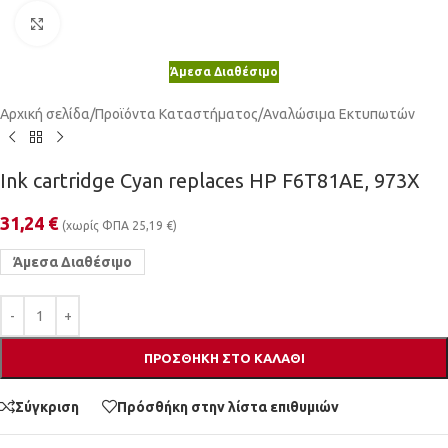
Κλικ για μεγέθυνση
Άμεσα Διαθέσιμο
Αρχική σελίδα
/
Προϊόντα Καταστήματος
/
Αναλώσιμα Εκτυπωτών
Ink cartridge Cyan replaces HP F6T81AE, 973X
31,24
€
(χωρίς ΦΠΑ
25,19
€
)
Άμεσα Διαθέσιμο
ΠΡΟΣΘΉΚΗ ΣΤΟ ΚΑΛΆΘΙ
Σύγκριση
Πρόσθήκη στην λίστα επιθυμιών