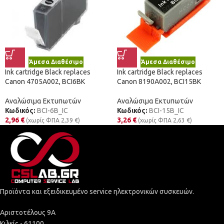
Άμεσα Διαθέσιμο
Άμεσα Διαθέσιμο
Ink cartridge Black replaces
Ink cartridge Black replaces
Canon 4705A002, BCI6BK
Canon 8190A002, BCI15BK
Αναλώσιμα Εκτυπωτών
Αναλώσιμα Εκτυπωτών
Κωδικός:
BCI-6B_IC
Κωδικός:
BCI-15B_IC
2,96
€
3,26
€
(χωρίς ΦΠΑ
2,39
€
)
(χωρίς ΦΠΑ
2,63
€
)
Προϊόντα και εξειδικευμένο service ηλεκτρονικών συσκευών.
Αριστοτέλους 9Α
Κιλκίς - 61100