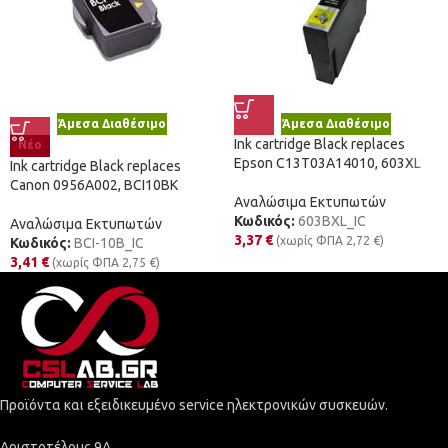
Άμεσα Διαθέσιμο
Άμεσα Διαθέσιμο
Ink cartridge Black replaces
Νέο
Epson C13T03A14010, 603XL
Ink cartridge Black replaces
Canon 0956A002, BCI10BK
Αναλώσιμα Εκτυπωτών
Κωδικός:
603BXL_IC
Αναλώσιμα Εκτυπωτών
3,37
€
(χωρίς ΦΠΑ
2,72
€
)
Κωδικός:
BCI-10B_IC
3,41
€
(χωρίς ΦΠΑ
2,75
€
)
Προϊόντα και εξειδικευμένο service ηλεκτρονικών συσκευών.
Αριστοτέλους 9Α