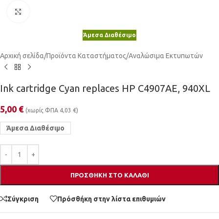
Κλικ για μεγέθυνση
Άμεσα Διαθέσιμο
Αρχική σελίδα
/
Προϊόντα Καταστήματος
/
Αναλώσιμα Εκτυπωτών
Ink cartridge Cyan replaces HP C4907AE, 940XL
5,00
€
(χωρίς ΦΠΑ
4,03
€
)
Άμεσα Διαθέσιμο
ΠΡΟΣΘΉΚΗ ΣΤΟ ΚΑΛΆΘΙ
Σύγκριση
Πρόσθήκη στην λίστα επιθυμιών