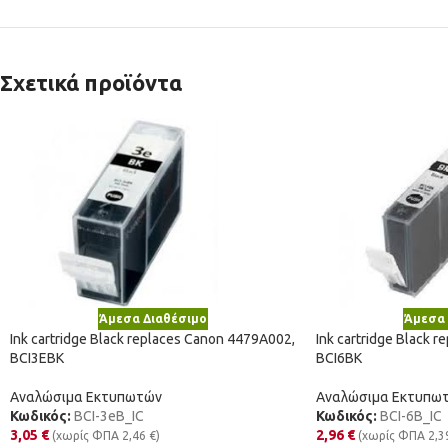
Σχετικά προϊόντα
Άμεσα Διαθέσιμο
Άμεσα 
Ink cartridge Black replaces Canon 4479A002,
Ink cartridge Black 
BCI3EBK
BCI6BK
Αναλώσιμα Εκτυπωτών
Αναλώσιμα Εκτυπω
Κωδικός:
BCI-3eB_IC
Κωδικός:
BCI-6B_IC
3,05
€
2,96
€
(χωρίς ΦΠΑ
2,46
€
)
(χωρίς ΦΠΑ
2,3