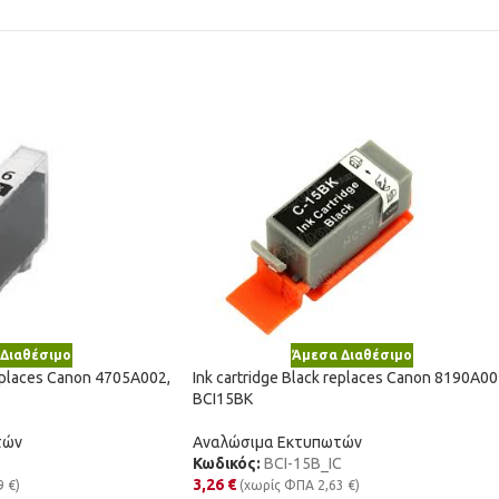
Διαθέσιμο
Άμεσα Διαθέσιμο
replaces Canon 4705A002,
Ink cartridge Black replaces Canon 8190A00
BCI15BK
τών
Αναλώσιμα Εκτυπωτών
Κωδικός:
BCI-15B_IC
3,26
€
9
€
)
(χωρίς ΦΠΑ
2,63
€
)