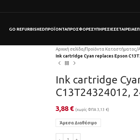
GO REFURBISHED
ΠΡΟΪΌΝΤΑ
ΠΡΟΣΦΟΡΕΣ
ΥΠΗΡΕΣΊΕΣ
ΕΤΑΙΡΕΊΑ
ΕΠ
Αρχική σελίδα
/
Προϊόντα Καταστήματος
/
Ink cartridge Cyan replaces Epson C13
Ink cartridge Cya
C13T24324012, 
3,88
€
(χωρίς ΦΠΑ
3,13
€
)
Άμεσα Διαθέσιμο