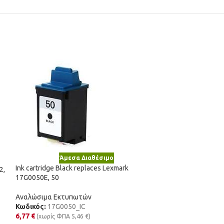
Άμεσα Διαθέσιμο
Άμε
Ink cartridge Black replaces Lexmark
2,
Ink cartridge Yel
17G0050E, 50
C13T03A44010, 
Αναλώσιμα Εκτυπωτών
Αναλώσιμα Εκτυ
Κωδικός:
17G0050_IC
Κωδικός:
603YXL
6,77
€
(χωρίς ΦΠΑ
5,46
€
)
3,37
€
(χωρίς ΦΠΑ