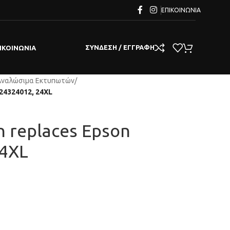
ΕΠΙΚΟΙΝΩΝΊΑ
ΣΎΝΔΕΣΗ / ΕΓΓΡΑΦΉ
ΙΚΟΙΝΩΝΊΑ
Αναλώσιμα Εκτυπωτών
/
T24324012, 24XL
n replaces Epson
24XL