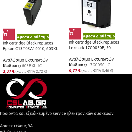
Άμεσα Διαθέσιμο
Άμεσα Διαθέσιμο
Ink cartridge Black replaces
Ink cartridge Black replaces
Lexmark 17G0050E, 50
Epson C13T03A14010, 603XL
Αναλώσιμα Εκτυπωτών
Αναλώσιμα Εκτυπωτών
Κωδικός:
17G0050_IC
Κωδικός:
603BXL_IC
6,77
€
(χωρίς ΦΠΑ
5,46
€
)
3,37
€
(χωρίς ΦΠΑ
2,72
€
)
Προϊόντα και εξειδικευμένο service ηλεκτρονικών συσκευών.
Αριστοτέλους 9Α