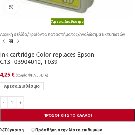
Κλικ για μεγέθυνση
Άμεσα Διαθέσιμο
Αρχική σελίδα
/
Προϊόντα Καταστήματος
/
Αναλώσιμα Εκτυπωτών
Ink cartridge Color replaces Epson
C13T03904010, T039
4,25
€
(χωρίς ΦΠΑ
3,43
€
)
Άμεσα Διαθέσιμο
ΠΡΟΣΘΉΚΗ ΣΤΟ ΚΑΛΆΘΙ
Σύγκριση
Πρόσθήκη στην λίστα επιθυμιών