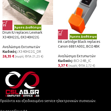
Άμεσα Διαθέσιμο
Drum IU replaces Lexmark
Άμεσα Διαθέσιμο
X340H22G, 0X340H22G
Ink cartridge Black replaces
Canon 6881A002, BCI24BK
Αναλώσιμα Εκτυπωτών
Κωδικός:
X340H22G_DR
Αναλώσιμα Εκτυπωτών
26,35
€
(χωρίς ΦΠΑ
21,25
€
)
Κωδικός:
BCI-24B_IC
3,37
€
(χωρίς ΦΠΑ
2,72
€
)
Προϊόντα και εξειδικευμένο service ηλεκτρονικών συσκευών.