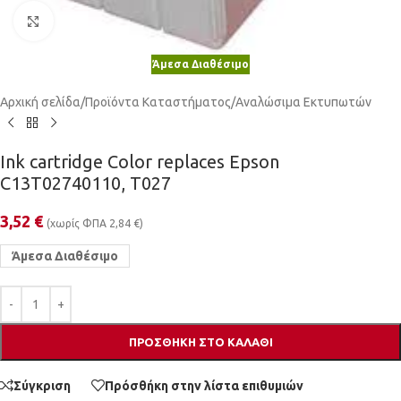
Κλικ για μεγέθυνση
Άμεσα Διαθέσιμο
Αρχική σελίδα
/
Προϊόντα Καταστήματος
/
Αναλώσιμα Εκτυπωτών
Ink cartridge Color replaces Epson
C13T02740110, T027
3,52
€
(χωρίς ΦΠΑ
2,84
€
)
Άμεσα Διαθέσιμο
ΠΡΟΣΘΉΚΗ ΣΤΟ ΚΑΛΆΘΙ
Σύγκριση
Πρόσθήκη στην λίστα επιθυμιών