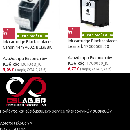
Άμεσα Διαθέσιμο
Άμεσα Διαθέσιμο
Ink cartridge Black replaces
Ink cartridge Black replaces
Lexmark 17G0050E, 50
Canon 4479A002, BCI3EBK
Αναλώσιμα Εκτυπωτών
Αναλώσιμα Εκτυπωτών
Κωδικός:
17G0050_IC
Κωδικός:
BCI-3eB_IC
6,77
€
(χωρίς ΦΠΑ
5,46
€
)
3,05
€
(χωρίς ΦΠΑ
2,46
€
)
Προϊόντα και εξειδικευμένο service ηλεκτρονικών συσκευών.
Αριστοτέλους 9Α
Κιλκίς - 61100