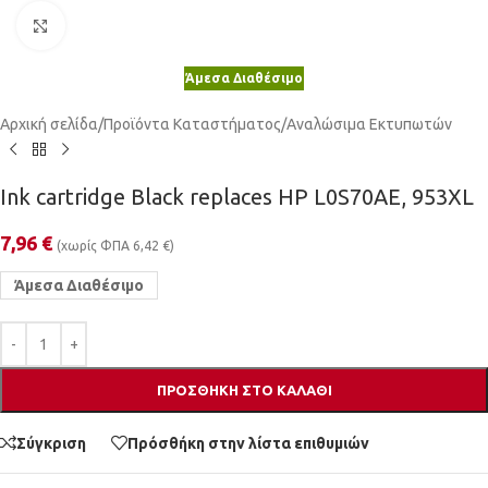
Κλικ για μεγέθυνση
Άμεσα Διαθέσιμο
Αρχική σελίδα
/
Προϊόντα Καταστήματος
/
Αναλώσιμα Εκτυπωτών
Ink cartridge Black replaces HP L0S70AE, 953XL
7,96
€
(χωρίς ΦΠΑ
6,42
€
)
Άμεσα Διαθέσιμο
ΠΡΟΣΘΉΚΗ ΣΤΟ ΚΑΛΆΘΙ
Σύγκριση
Πρόσθήκη στην λίστα επιθυμιών