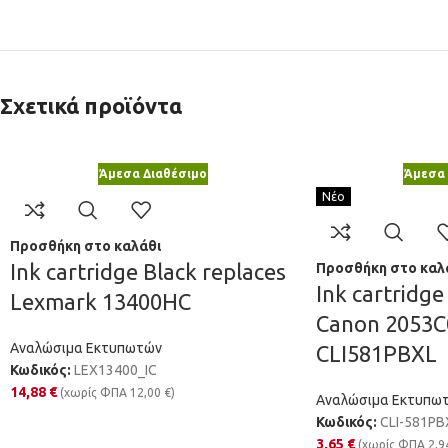
Σχετικά προϊόντα
Άμεσα Διαθέσιμο
Άμεσα 
Νέο
Προσθήκη στο καλάθι
Ink cartridge Black replaces
Προσθήκη στο καλ
Ink cartridge
Lexmark 13400HC
Canon 2053C
Αναλώσιμα Εκτυπωτών
CLI581PBXL
Κωδικός:
LEX13400_IC
14,88
€
(χωρίς ΦΠΑ
12,00
€
)
Αναλώσιμα Εκτυπω
Κωδικός:
CLI-581PB
3,65
€
(χωρίς ΦΠΑ
2,9