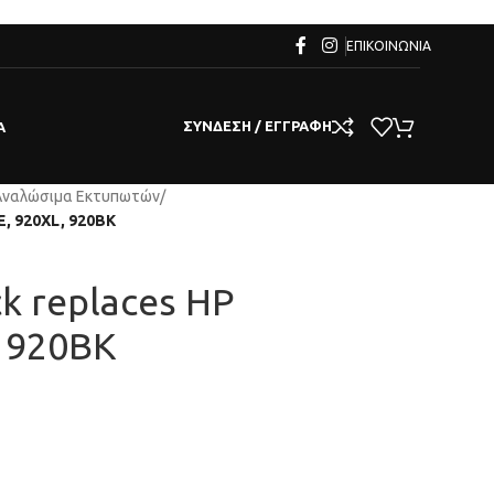
ΕΠΙΚΟΙΝΩΝΊΑ
ΣΎΝΔΕΣΗ / ΕΓΓΡΑΦΉ
Α
Αναλώσιμα Εκτυπωτών
/
E, 920XL, 920BK
ck replaces HP
 920BK