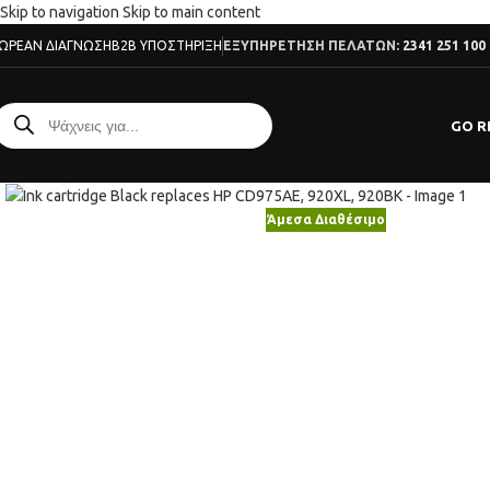
Skip to navigation
Skip to main content
ΩΡΕΆΝ ΔΙΆΓΝΩΣΗ
B2B ΥΠΟΣΤΉΡΙΞΗ
ΕΞΥΠΗΡΕΤΗΣΗ ΠΕΛΑΤΩΝ:
2341 251 100
GO R
Κλικ για μεγέθυνση
Άμεσα Διαθέσιμο