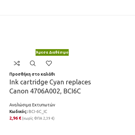
Άμεσα Διαθέσιμο
Άμε
Προσθήκη στο καλάθι
Προσθήκη στο κ
s
Ink cartridge Cyan replaces
Ink cartrid
Canon 4706A002, BCI6C
replaces E
C13T03A44
Αναλώσιμα Εκτυπωτών
Κωδικός:
BCI-6C_IC
Αναλώσιμα Εκτυ
2,96
€
(χωρίς ΦΠΑ
2,39
€
)
Κωδικός:
603YXL
3,37
€
(χωρίς ΦΠΑ