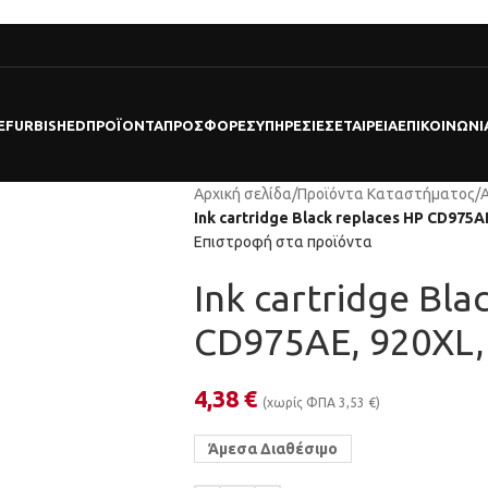
EFURBISHED
ΠΡΟΪΌΝΤΑ
ΠΡΟΣΦΟΡΕΣ
ΥΠΗΡΕΣΊΕΣ
ΕΤΑΙΡΕΊΑ
ΕΠΙΚΟΙΝΩΝΊ
Αρχική σελίδα
/
Προϊόντα Καταστήματος
/
Ink cartridge Black replaces HP CD975A
Επιστροφή στα προϊόντα
Ink cartridge Bla
CD975AE, 920XL,
4,38
€
(χωρίς ΦΠΑ
3,53
€
)
Άμεσα Διαθέσιμο