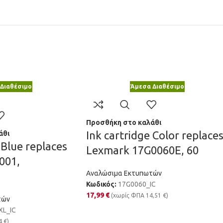
Διαθέσιμο
Άμεσα Διαθέσιμο
Προσθήκη στο καλάθι
Ink cartridge Color replace
άθι
 Blue replaces
Lexmark 17G0060E, 60
001,
Αναλώσιμα Εκτυπωτών
Κωδικός:
17G0060_IC
17,99
€
(χωρίς ΦΠΑ
14,51
€
)
τών
XL_IC
4
€
)