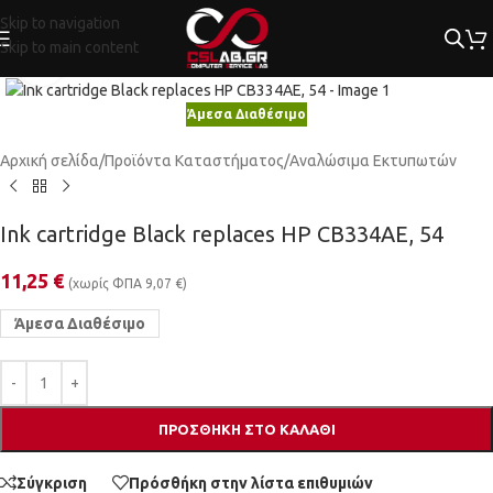
Skip to navigation
Skip to main content
Κλικ για μεγέθυνση
Άμεσα Διαθέσιμο
Αρχική σελίδα
/
Προϊόντα Καταστήματος
/
Αναλώσιμα Εκτυπωτών
Ink cartridge Black replaces HP CB334AE, 54
11,25
€
(χωρίς ΦΠΑ
9,07
€
)
Άμεσα Διαθέσιμο
ΠΡΟΣΘΉΚΗ ΣΤΟ ΚΑΛΆΘΙ
Σύγκριση
Πρόσθήκη στην λίστα επιθυμιών