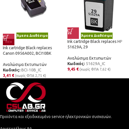
Άμεσα Διαθέσιμο
Άμεσα Διαθέσιμο
Ink cartridge Black replaces HP
Νέο
51629A, 29
Ink cartridge Black replaces
Canon 0956A002, BCI10BK
Αναλώσιμα Εκτυπωτών
Κωδικός:
51629A_IC
Αναλώσιμα Εκτυπωτών
9,45
€
(χωρίς ΦΠΑ
7,62
€
)
Κωδικός:
BCI-10B_IC
3,41
€
(χωρίς ΦΠΑ
2,75
€
)
Προϊόντα και εξειδικευμένο service ηλεκτρονικών συσκευών.
Αριστοτέλους 9Α