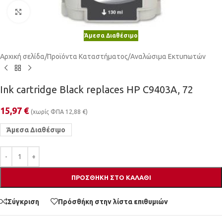
Κλικ για μεγέθυνση
Άμεσα Διαθέσιμο
Αρχική σελίδα
/
Προϊόντα Καταστήματος
/
Αναλώσιμα Εκτυπωτών
Ink cartridge Black replaces HP C9403A, 72
15,97
€
(χωρίς ΦΠΑ
12,88
€
)
Άμεσα Διαθέσιμο
ΠΡΟΣΘΉΚΗ ΣΤΟ ΚΑΛΆΘΙ
Σύγκριση
Πρόσθήκη στην λίστα επιθυμιών