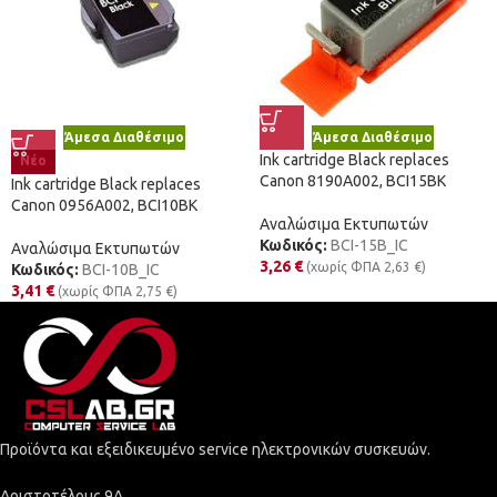
Άμεσα Διαθέσιμο
Άμεσα Διαθέσιμο
Ink cartridge Black replaces
Νέο
Canon 8190A002, BCI15BK
Ink cartridge Black replaces
Canon 0956A002, BCI10BK
Αναλώσιμα Εκτυπωτών
Κωδικός:
BCI-15B_IC
Αναλώσιμα Εκτυπωτών
3,26
€
(χωρίς ΦΠΑ
2,63
€
)
Κωδικός:
BCI-10B_IC
3,41
€
(χωρίς ΦΠΑ
2,75
€
)
Προϊόντα και εξειδικευμένο service ηλεκτρονικών συσκευών.
Αριστοτέλους 9Α