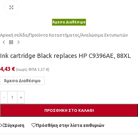
Κλικ για μεγέθυνση
Άμεσα Διαθέσιμο
Αρχική σελίδα
/
Προϊόντα Καταστήματος
/
Αναλώσιμα Εκτυπωτών
Ink cartridge Black replaces HP C9396AE, 88XL
4,43
€
(χωρίς ΦΠΑ
3,57
€
)
Άμεσα Διαθέσιμο
ΠΡΟΣΘΉΚΗ ΣΤΟ ΚΑΛΆΘΙ
Σύγκριση
Πρόσθήκη στην λίστα επιθυμιών