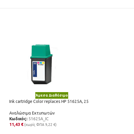
Άμεσα Διαθέσιμο
Άμε
Ink cartridge Color replaces HP 51625A, 25
Ink cartridge Yel
C13T03A44010, 
Αναλώσιμα Εκτυπωτών
Κωδικός:
51625A_IC
Αναλώσιμα Εκτυ
11,43
€
Κωδικός:
603YXL
(χωρίς ΦΠΑ
9,22
€
)
3,37
€
(χωρίς ΦΠΑ