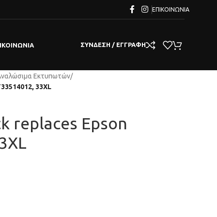
ΕΠΙΚΟΙΝΩΝΊΑ
ΣΎΝΔΕΣΗ / ΕΓΓΡΑΦΉ
ΙΚΟΙΝΩΝΊΑ
Αναλώσιμα Εκτυπωτών
/
T33514012, 33XL
ck replaces Epson
33XL