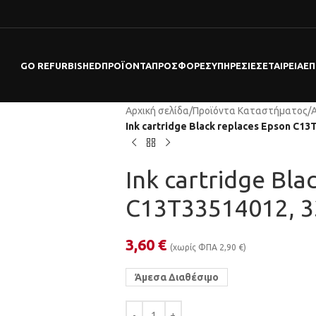
GO REFURBISHED
ΠΡΟΪΌΝΤΑ
ΠΡΟΣΦΟΡΕΣ
ΥΠΗΡΕΣΊΕΣ
ΕΤΑΙΡΕΊΑ
ΕΠ
Αρχική σελίδα
/
Προϊόντα Καταστήματος
/
Ink cartridge Black replaces Epson C13
Ink cartridge Bla
C13T33514012, 
3,60
€
(χωρίς ΦΠΑ
2,90
€
)
Άμεσα Διαθέσιμο