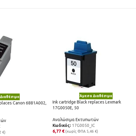
Άμεσα Διαθέσιμο
Διαθέσιμο
Ink cartridge Black replaces Lexmark
replaces Canon 6881A002,
17G0050E, 50
Αναλώσιμα Εκτυπωτών
τών
Κωδικός:
17G0050_IC
C
6,77
€
(χωρίς ΦΠΑ
5,46
€
)
2
€
)