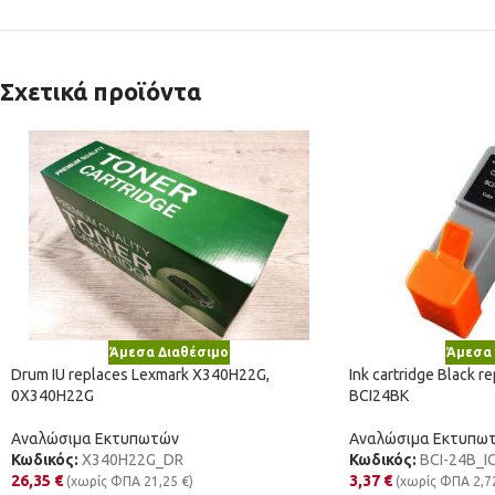
Σχετικά προϊόντα
Άμεσα Διαθέσιμο
Άμεσα 
Drum IU replaces Lexmark X340H22G,
Ink cartridge Black 
0X340H22G
BCI24BK
Αναλώσιμα Εκτυπωτών
Αναλώσιμα Εκτυπω
Κωδικός:
X340H22G_DR
Κωδικός:
BCI-24B_I
26,35
€
3,37
€
(χωρίς ΦΠΑ
21,25
€
)
(χωρίς ΦΠΑ
2,7