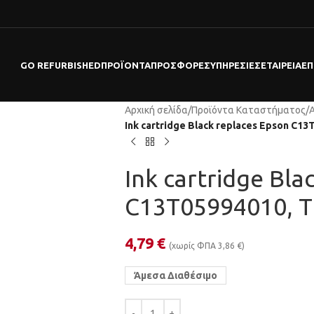
GO REFURBISHED
ΠΡΟΪΌΝΤΑ
ΠΡΟΣΦΟΡΕΣ
ΥΠΗΡΕΣΊΕΣ
ΕΤΑΙΡΕΊΑ
ΕΠ
Αρχική σελίδα
/
Προϊόντα Καταστήματος
/
Ink cartridge Black replaces Epson C1
Ink cartridge Bla
C13T05994010, 
4,79
€
(χωρίς ΦΠΑ
3,86
€
)
Άμεσα Διαθέσιμο