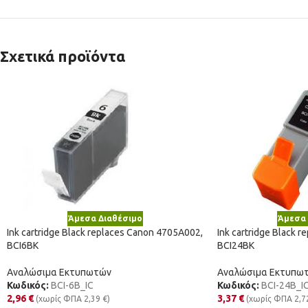
Σχετικά προϊόντα
Άμεσα Διαθέσιμο
Άμεσα 
Ink cartridge Black replaces Canon 4705A002,
Ink cartridge Black 
BCI6BK
BCI24BK
Αναλώσιμα Εκτυπωτών
Αναλώσιμα Εκτυπω
Κωδικός:
BCI-6B_IC
Κωδικός:
BCI-24B_I
2,96
€
3,37
€
(χωρίς ΦΠΑ
2,39
€
)
(χωρίς ΦΠΑ
2,7