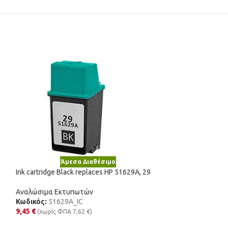
Άμεσα Διαθέσιμο
Άμε
Ink cartridge Black replaces HP 51629A, 29
Νέο
Ink cartridge Blu
Αναλώσιμα Εκτυπωτών
CLI581PBXL
Κωδικός:
51629A_IC
9,45
€
(χωρίς ΦΠΑ
7,62
€
)
Αναλώσιμα Εκτυ
Κωδικός:
CLI-58