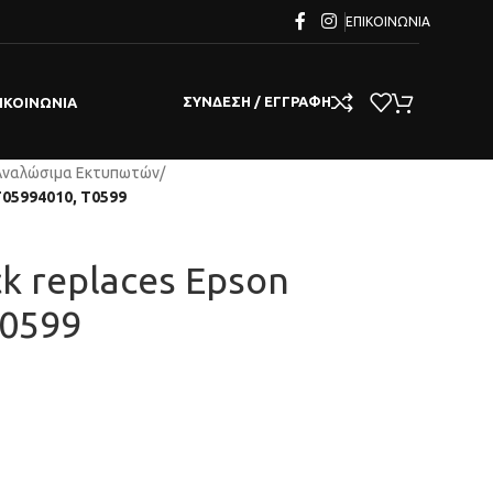
ΕΠΙΚΟΙΝΩΝΊΑ
ΣΎΝΔΕΣΗ / ΕΓΓΡΑΦΉ
ΙΚΟΙΝΩΝΊΑ
Αναλώσιμα Εκτυπωτών
/
3T05994010, T0599
ck replaces Epson
T0599