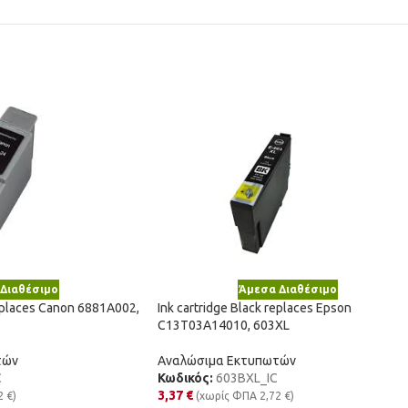
Διαθέσιμο
Άμεσα Διαθέσιμο
replaces Canon 6881A002,
Ink cartridge Black replaces Epson
C13T03A14010, 603XL
τών
Αναλώσιμα Εκτυπωτών
C
Κωδικός:
603BXL_IC
3,37
€
2
€
)
(χωρίς ΦΠΑ
2,72
€
)