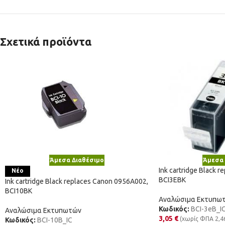
Σχετικά προϊόντα
Άμεσα Διαθέσιμο
Άμεσα 
Ink cartridge Black 
Νέο
BCI3EBK
Ink cartridge Black replaces Canon 0956A002,
BCI10BK
Αναλώσιμα Εκτυπω
Κωδικός:
BCI-3eB_I
Αναλώσιμα Εκτυπωτών
3,05
€
(χωρίς ΦΠΑ
2,4
Κωδικός:
BCI-10B_IC