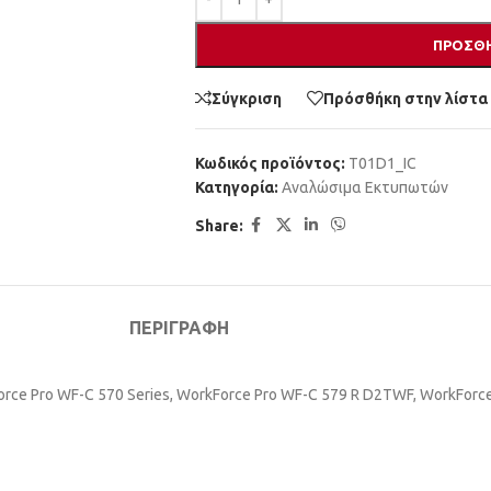
ΠΡΟΣΘΉ
Σύγκριση
Πρόσθήκη στην λίστα
Κωδικός προϊόντος:
T01D1_IC
Κατηγορία:
Αναλώσιμα Εκτυπωτών
Share:
ΠΕΡΙΓΡΑΦΉ
Force Pro WF-C 570 Series, WorkForce Pro WF-C 579 R D2TWF, WorkFor