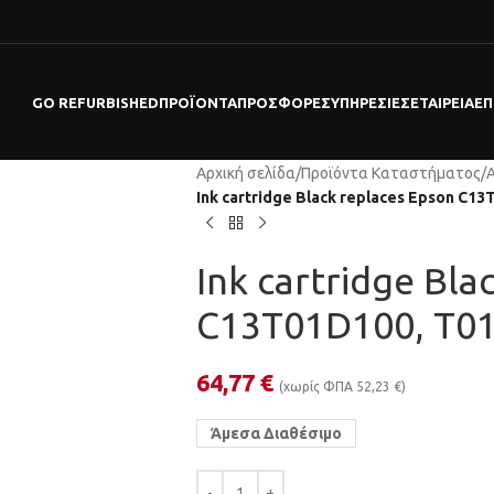
GO REFURBISHED
ΠΡΟΪΌΝΤΑ
ΠΡΟΣΦΟΡΕΣ
ΥΠΗΡΕΣΊΕΣ
ΕΤΑΙΡΕΊΑ
ΕΠ
Αρχική σελίδα
/
Προϊόντα Καταστήματος
/
Ink cartridge Black replaces Epson C1
Ink cartridge Bla
C13T01D100, T0
64,77
€
(χωρίς ΦΠΑ
52,23
€
)
Άμεσα Διαθέσιμο