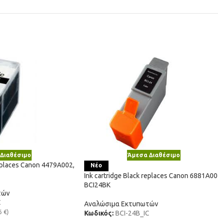
Διαθέσιμο
Άμεσα Διαθέσιμο
replaces Canon 4479A002,
Νέο
Ink cartridge Black replaces Canon 6881A00
BCI24BK
τών
C
Αναλώσιμα Εκτυπωτών
6
€
)
Κωδικός:
BCI-24B_IC