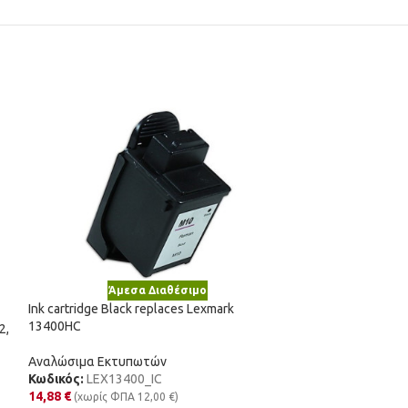
Άμεσα Διαθέσιμο
Άμε
Ink cartridge Black replaces Lexmark
Νέο
13400HC
2,
Ink cartridge Blu
CLI581PBXL
Αναλώσιμα Εκτυπωτών
Κωδικός:
LEX13400_IC
Αναλώσιμα Εκτυ
14,88
€
(χωρίς ΦΠΑ
12,00
€
)
Κωδικός:
CLI-58