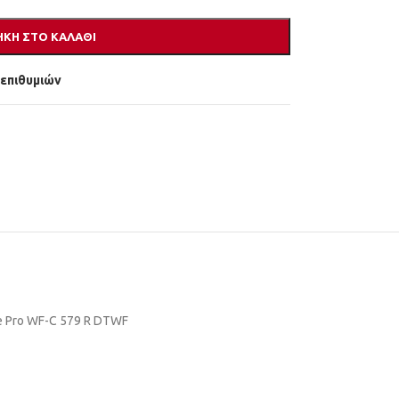
ΚΗ ΣΤΟ ΚΑΛΆΘΙ
 επιθυμιών
ce Pro WF-C 579 R DTWF