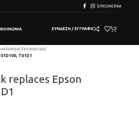
ΕΠΙΚΟΙΝΩΝΊΑ
ΣΎΝΔΕΣΗ / ΕΓΓΡΑΦΉ
ΙΚΟΙΝΩΝΊΑ
Αναλώσιμα Εκτυπωτών
/
3T01D100, T01D1
ck replaces Epson
1D1