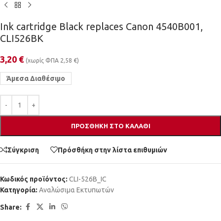
Ink cartridge Black replaces Canon 4540B001,
CLI526BK
3,20
€
(χωρίς ΦΠΑ
2,58
€
)
Άμεσα Διαθέσιμο
ΠΡΟΣΘΉΚΗ ΣΤΟ ΚΑΛΆΘΙ
Σύγκριση
Πρόσθήκη στην λίστα επιθυμιών
Κωδικός προϊόντος:
CLI-526B_IC
Κατηγορία:
Αναλώσιμα Εκτυπωτών
Share: