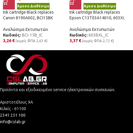
Άμεσα Διαθέσιμο
Άμεσα Διαθέσιμο
Ink cartridge Black replaces
Ink cartridge Black replaces
Canon 8190A002, BCI15BK
Epson C13T03A14010, 603XL
Αναλώσιμα Εκτυπωτών
Αναλώσιμα Εκτυπωτών
Κωδικός:
BCI-15B_IC
Κωδικός:
603BXL_IC
3,26
€
3,37
€
(χωρίς ΦΠΑ
2,63
€
)
(χωρίς ΦΠΑ
2,72
€
)
Προϊόντα και εξειδικευμένο service ηλεκτρονικών συσκευών.
Αριστοτέλους 9Α
Κιλκίς - 61100
2341 251 100
info@cslab.gr