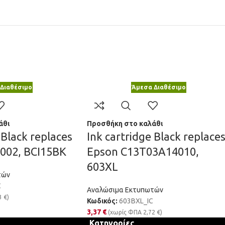
Διαθέσιμο
Άμεσα Διαθέσιμο
άθι
Προσθήκη στο καλάθι
 Black replaces
Ink cartridge Black replace
002, BCI15BK
Epson C13T03A14010,
603XL
τών
C
Αναλώσιμα Εκτυπωτών
3
€
)
Κωδικός:
603BXL_IC
3,37
€
(χωρίς ΦΠΑ
2,72
€
)
Κατηγορίες