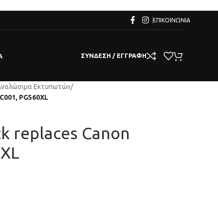
ΕΠΙΚΟΙΝΩΝΊΑ
ΣΎΝΔΕΣΗ / ΕΓΓΡΑΦΉ
Α
Αναλώσιμα Εκτυπωτών
/
2C001, PG560XL
ck replaces Canon
0XL