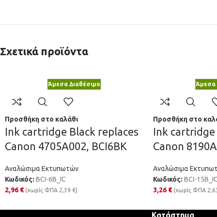
Σχετικά προϊόντα
Άμεσα Διαθέσιμο
Άμεσα 
Προσθήκη στο καλάθι
Προσθήκη στο καλ
Ink cartridge Black replaces
Ink cartridge
Canon 4705A002, BCI6BK
Canon 8190A
Αναλώσιμα Εκτυπωτών
Αναλώσιμα Εκτυπω
Κωδικός:
BCI-6B_IC
Κωδικός:
BCI-15B_I
2,96
€
3,26
€
(χωρίς ΦΠΑ
2,39
€
)
(χωρίς ΦΠΑ
2,6
Κατάστημα