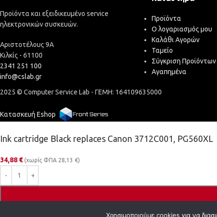
Προϊόντα και εξειδικευμένο service
Προϊόντα
ηλεκτρονικών συσκευών.
Ο λογαριασμός μου
Καλάθι Αγορών
Αριστοτέλους 9Α
Ταμείο
Κιλκίς - 61100
Σύγκριση Προϊόντων
2341 251 100
Αγαπημένα
info@cslab.gr
2025 © Computer Service Lab - ΓΕΜΗ: 164109635000
Κατασκευή Eshop
Ink cartridge Black replaces Canon 3712C001, PG560XL
34,88
€
(χωρίς ΦΠΑ
28,13
€
)
Χρησιμοποιούμε cookies για να διασ