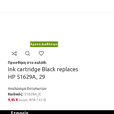
Άμεσα Διαθέσιμο
Άμε
Προσθήκη στο καλάθι
Προσθήκη στο κ
s
Ink cartridge Black replaces
Ink cartrid
HP 51629A, 29
Canon 688
Αναλώσιμα Εκτυπωτών
Αναλώσιμα Εκτυ
Κωδικός:
51629A_IC
Κωδικός:
BCI-24
9,45
€
3,19
€
(χωρίς ΦΠΑ
7,62
€
)
(χωρίς ΦΠΑ
Εταιρεία