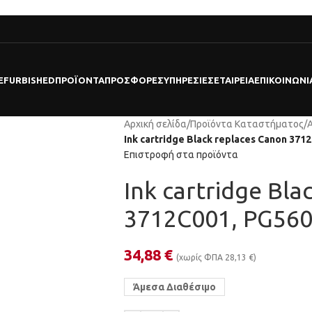
EFURBISHED
ΠΡΟΪΌΝΤΑ
ΠΡΟΣΦΟΡΕΣ
ΥΠΗΡΕΣΊΕΣ
ΕΤΑΙΡΕΊΑ
ΕΠΙΚΟΙΝΩΝΊ
Αρχική σελίδα
/
Προϊόντα Καταστήματος
/
Ink cartridge Black replaces Canon 371
Επιστροφή στα προϊόντα
Ink cartridge Bla
3712C001, PG56
34,88
€
(χωρίς ΦΠΑ
28,13
€
)
Άμεσα Διαθέσιμο