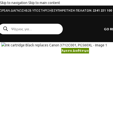
Skip to navigation
Skip to main content
ΩΡΕΆΝ ΔΙΆΓΝΩΣΗ
B2B ΥΠΟΣΤΉΡΙΞΗ
ΕΞΥΠΗΡΕΤΗΣΗ ΠΕΛΑΤΩΝ:
2341 251 100
GO R
Κλικ για μεγέθυνση
Άμεσα Διαθέσιμο