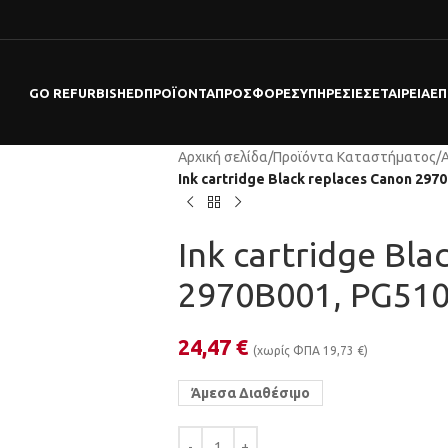
GO REFURBISHED
ΠΡΟΪΌΝΤΑ
ΠΡΟΣΦΟΡΕΣ
ΥΠΗΡΕΣΊΕΣ
ΕΤΑΙΡΕΊΑ
ΕΠ
Αρχική σελίδα
/
Προϊόντα Καταστήματος
/
Ink cartridge Black replaces Canon 297
Ink cartridge Bla
2970B001, PG51
24,47
€
(χωρίς ΦΠΑ
19,73
€
)
Άμεσα Διαθέσιμο