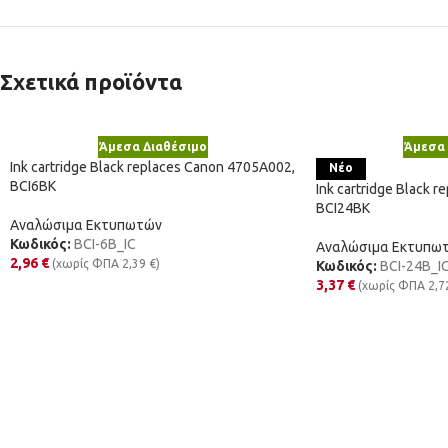
Σχετικά προϊόντα
Άμεσα Διαθέσιμο
Άμεσα 
Ink cartridge Black replaces Canon 4705A002,
Νέο
BCI6BK
Ink cartridge Black 
BCI24BK
Αναλώσιμα Εκτυπωτών
Κωδικός:
BCI-6B_IC
Αναλώσιμα Εκτυπω
2,96
€
(χωρίς ΦΠΑ
2,39
€
)
Κωδικός:
BCI-24B_I
3,37
€
(χωρίς ΦΠΑ
2,7