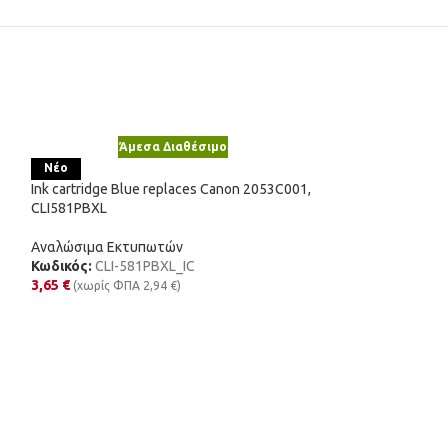
Άμεσα Διαθέσιμο
Άμε
Ink cartridge Col
Νέο
17G0060E, 60
Ink cartridge Blue replaces Canon 2053C001,
CLI581PBXL
Αναλώσιμα Εκτυ
Κωδικός:
17G006
Αναλώσιμα Εκτυπωτών
17,99
€
(χωρίς Φ
Κωδικός:
CLI-581PBXL_IC
3,65
€
(χωρίς ΦΠΑ
2,94
€
)