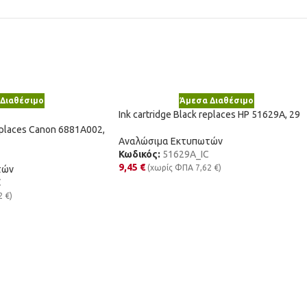
Διαθέσιμο
Άμεσα Διαθέσιμο
Ink cartridge Black replaces HP 51629A, 29
replaces Canon 6881A002,
Αναλώσιμα Εκτυπωτών
Κωδικός:
51629A_IC
9,45
€
(χωρίς ΦΠΑ
7,62
€
)
τών
C
2
€
)