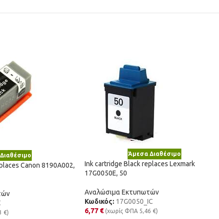
Άμεσα Διαθέσιμο
Διαθέσιμο
Ink cartridge Black replaces Lexmark
replaces Canon 8190A002,
17G0050E, 50
Αναλώσιμα Εκτυπωτών
τών
Κωδικός:
17G0050_IC
C
6,77
€
(χωρίς ΦΠΑ
5,46
€
)
3
€
)