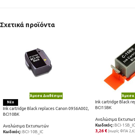
Σχετικά προϊόντα
Άμεσα Διαθέσιμο
Άμεσα 
Ink cartridge Black 
Νέο
BCI15BK
Ink cartridge Black replaces Canon 0956A002,
BCI10BK
Αναλώσιμα Εκτυπω
Κωδικός:
BCI-15B_I
Αναλώσιμα Εκτυπωτών
3,26
€
(χωρίς ΦΠΑ
2,6
Κωδικός:
BCI-10B_IC