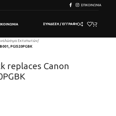
ΕΠΙΚΟΙΝΩΝΊΑ
ΣΎΝΔΕΣΗ / ΕΓΓΡΑΦΉ
ΙΚΟΙΝΩΝΊΑ
Αναλώσιμα Εκτυπωτών
/
32B001, PGI520PGBK
ck replaces Canon
20PGBK