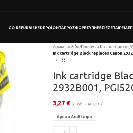
GO REFURBISHED
ΠΡΟΪΌΝΤΑ
ΠΡΟΣΦΟΡΕΣ
ΥΠΗΡΕΣΊΕΣ
ΕΤΑΙΡΕΊΑ
ΕΠ
Αρχική σελίδα
/
Προϊόντα Καταστήματος
/
Ink cartridge Black replaces Canon 29
Ink cartridge Bla
2932B001, PGI5
3,27
€
(χωρίς ΦΠΑ
2,64
€
)
Άμεσα Διαθέσιμο