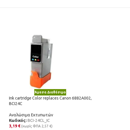
Άμεσα Διαθέσιμο
Άμε
Ink cartridge Color replaces Canon 6882A002,
Ink cartridge Col
BCI24C
Αναλώσιμα Εκτυ
Αναλώσιμα Εκτυπωτών
Κωδικός:
51625A
Κωδικός:
BCI-24CL_IC
11,43
€
(χωρίς Φ
3,19
€
(χωρίς ΦΠΑ
2,57
€
)