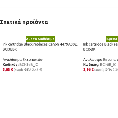
Σχετικά προϊόντα
Άμεσα Διαθέσιμο
Άμεσα 
Ink cartridge Black replaces Canon 4479A002,
Ink cartridge Black 
BCI3EBK
BCI6BK
Αναλώσιμα Εκτυπωτών
Αναλώσιμα Εκτυπω
Κωδικός:
BCI-3eB_IC
Κωδικός:
BCI-6B_IC
3,05
€
2,96
€
(χωρίς ΦΠΑ
2,46
€
)
(χωρίς ΦΠΑ
2,3