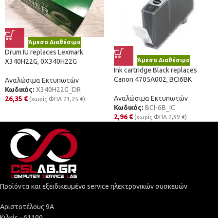
Άμεσα Διαθέσιμο
Drum IU replaces Lexmark
Άμεσα Διαθέσιμο
X340H22G, 0X340H22G
Ink cartridge Black replaces
Canon 4705A002, BCI6BK
Αναλώσιμα Εκτυπωτών
Κωδικός:
X340H22G_DR
Αναλώσιμα Εκτυπωτών
26,35
€
(χωρίς ΦΠΑ
21,25
€
)
Κωδικός:
BCI-6B_IC
2,96
€
(χωρίς ΦΠΑ
2,39
€
)
Προϊόντα και εξειδικευμένο service ηλεκτρονικών συσκευών.
Αριστοτέλους 9Α
Κιλκίς - 61100