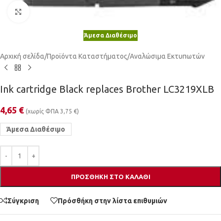
Κλικ για μεγέθυνση
Άμεσα Διαθέσιμο
Αρχική σελίδα
/
Προϊόντα Καταστήματος
/
Αναλώσιμα Εκτυπωτών
Ink cartridge Black replaces Brother LC3219XLB
4,65
€
(χωρίς ΦΠΑ
3,75
€
)
Άμεσα Διαθέσιμο
ΠΡΟΣΘΉΚΗ ΣΤΟ ΚΑΛΆΘΙ
Σύγκριση
Πρόσθήκη στην λίστα επιθυμιών