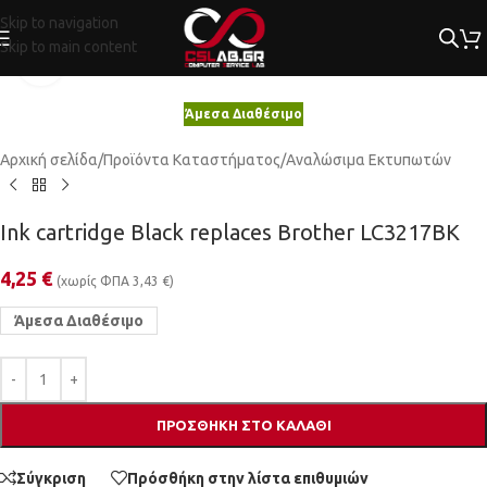
Skip to navigation
Skip to main content
Κλικ για μεγέθυνση
Άμεσα Διαθέσιμο
Αρχική σελίδα
/
Προϊόντα Καταστήματος
/
Αναλώσιμα Εκτυπωτών
Ink cartridge Black replaces Brother LC3217BK
4,25
€
(χωρίς ΦΠΑ
3,43
€
)
Άμεσα Διαθέσιμο
ΠΡΟΣΘΉΚΗ ΣΤΟ ΚΑΛΆΘΙ
Σύγκριση
Πρόσθήκη στην λίστα επιθυμιών