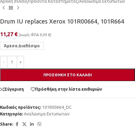
Αρχική σελίδα
/
Προϊόντα Καταστήματος
/
Αναλώσιμα Εκτυπωτών
Drum IU replaces Xerox 101R00664, 101R664
11,27
€
(χωρίς ΦΠΑ
9,09
€
)
Άμεσα Διαθέσιμο
ΠΡΟΣΘΉΚΗ ΣΤΟ ΚΑΛΆΘΙ
Σύγκριση
Πρόσθήκη στην λίστα επιθυμιών
Κωδικός προϊόντος:
101R00664_DC
Κατηγορία:
Αναλώσιμα Εκτυπωτών
Share: