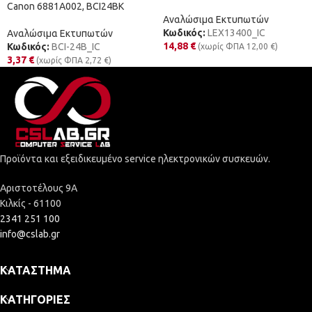
Canon 6881A002, BCI24BK
Αναλώσιμα Εκτυπωτών
Κωδικός:
LEX13400_IC
Αναλώσιμα Εκτυπωτών
14,88
€
Κωδικός:
BCI-24B_IC
(χωρίς ΦΠΑ
12,00
€
)
3,37
€
(χωρίς ΦΠΑ
2,72
€
)
Προϊόντα και εξειδικευμένο service ηλεκτρονικών συσκευών.
Αριστοτέλους 9Α
Κιλκίς - 61100
2341 251 100
info@cslab.gr
ΚΑΤΆΣΤΗΜΑ
ΚΑΤΗΓΟΡΊΕΣ