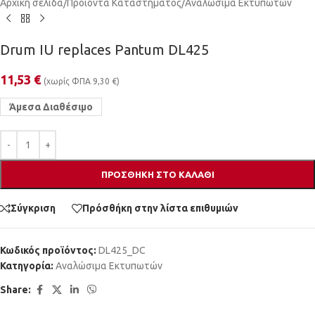
Αρχική σελίδα
/
Προϊόντα Καταστήματος
/
Αναλώσιμα Εκτυπωτών
Drum IU replaces Pantum DL425
11,53
€
(χωρίς ΦΠΑ
9,30
€
)
Άμεσα Διαθέσιμο
ΠΡΟΣΘΉΚΗ ΣΤΟ ΚΑΛΆΘΙ
Σύγκριση
Πρόσθήκη στην λίστα επιθυμιών
Κωδικός προϊόντος:
DL425_DC
Κατηγορία:
Αναλώσιμα Εκτυπωτών
Share: