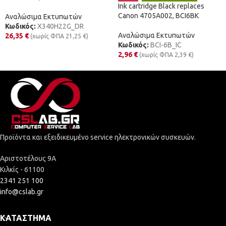
Ink cartridge Black replaces
Canon 4705A002, BCI6BK
Αναλώσιμα Εκτυπωτών
Κωδικός:
X340H22G_DR
Αναλώσιμα Εκτυπωτών
26,35
€
(χωρίς ΦΠΑ
21,25
€
)
Κωδικός:
BCI-6B_IC
2,96
€
(χωρίς ΦΠΑ
2,39
€
)
Προϊόντα και εξειδικευμένο service ηλεκτρονικών συσκευών.
Αριστοτέλους 9Α
Κιλκίς - 61100
2341 251 100
info@cslab.gr
ΚΑΤΆΣΤΗΜΑ