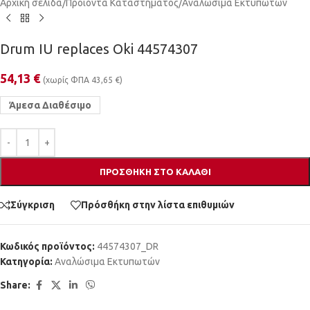
Αρχική σελίδα
/
Προϊόντα Καταστήματος
/
Αναλώσιμα Εκτυπωτών
Drum IU replaces Oki 44574307
54,13
€
(χωρίς ΦΠΑ
43,65
€
)
Άμεσα Διαθέσιμο
ΠΡΟΣΘΉΚΗ ΣΤΟ ΚΑΛΆΘΙ
Σύγκριση
Πρόσθήκη στην λίστα επιθυμιών
Κωδικός προϊόντος:
44574307_DR
Κατηγορία:
Αναλώσιμα Εκτυπωτών
Share: