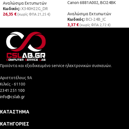
Canon 6881A002, BCI24BK
Αναλώσιμα Εκτυπωτών
Κωδικός:
X340H22G_DR
Αναλώσιμα Εκτυπωτών
26,35
€
(χωρίς ΦΠΑ
21,25
€
)
Κωδικός:
BCI-24B_IC
3,37
€
(χωρίς ΦΠΑ
2,72
€
)
Προϊόντα και εξειδικευμένο service ηλεκτρονικών συσκευών.
Αριστοτέλους 9Α
Κιλκίς - 61100
2341 251 100
info@cslab.gr
ΚΑΤΆΣΤΗΜΑ
ΚΑΤΗΓΟΡΊΕΣ