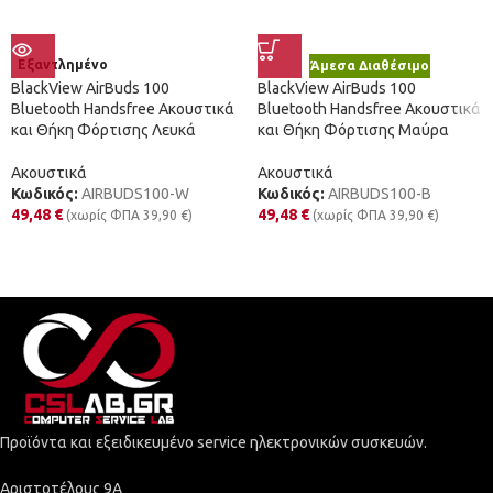
Εξαντλημένο
Άμεσα Διαθέσιμο
BlackView AirBuds 100
BlackView AirBuds 100
Bluetooth Handsfree Ακουστικά
Bluetooth Handsfree Ακουστικά
και Θήκη Φόρτισης Λευκά
και Θήκη Φόρτισης Μαύρα
Ακουστικά
Ακουστικά
Κωδικός:
AIRBUDS100-W
Κωδικός:
AIRBUDS100-B
49,48
€
49,48
€
(χωρίς ΦΠΑ
39,90
€
)
(χωρίς ΦΠΑ
39,90
€
)
Προϊόντα και εξειδικευμένο service ηλεκτρονικών συσκευών.
Αριστοτέλους 9Α