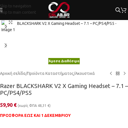
Skip to navigation
Skip to main content
Κλικ για μεγέθυνση
Άμεσα Διαθέσιμο
Αρχική σελίδα
/
Προϊόντα Καταστήματος
/
Ακουστικά
Razer BLACKSHARK V2 X Gaming Headset – 7.1 –
PC/PS4/PS5
59,90
€
(χωρίς ΦΠΑ
48,31
€
)
ΠΡΟΣΦΟΡΑ ΕΩΣ ΚΑΙ 1 ΔΕΚΕΜΒΡΙΟΥ